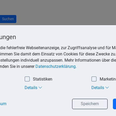
Suchen
lungen
die fehlerfreie Webseitenanzeige, zur Zugriffsanalyse und für Ma
stimmen Sie damit dem Einsatz von Cookies für diese Zwecke zu.
e Geschäftsbedingungen. Dabei handelt es sich um für eine Vie
instellungen individuell anzupassen. Mehr Informationen über di
Abschluss des Vertrages stellt. Die Vertragsbedingungen werden a
inden Sie in unserer
Datenschutzerklärung.
spartner ausgehandelt. Und dabei wird selbstverständlich vers
Statistiken
Marketi
sweise bei allgemeinen Versicherungsbedingungen, Reisebedin
Details
Details
sum
Speichern
rtragsbestandteil, wenn der Verwender den Verbraucher bei Ver
finden sie sich auch auf Aushängen (z. B. bei Banken).