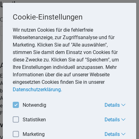
Lexika
Cookie-Einstellungen
Volltext-Suche in den Lexika
Wir nutzen Cookies für die fehlerfreie
Suchen
Webseitenanzeige, zur Zugriffsanalyse und für
Marketing. Klicken Sie auf "Alle auswählen",
Rechtslexikon
stimmen Sie damit dem Einsatz von Cookies für
diese Zwecke zu. Klicken Sie auf "Speichern", um
Adoption
Ihre Einstellungen individuell anzupassen. Mehr
Informationen über die auf unserer Webseite
Eine Adoption ist sowohl für das Kind als auch für die
eingesetzten Cookies finden Sie in unserer
Adoptiveltern ein einschneidendes Ereignis. Für das Kind
Datenschutzerklärung.
beginnt damit ein Leben in einer neuen Familie. Für die
Adoptiveltern besteht durch die Adoption Gelegenheit, eine
Notwendig
Details
eigene Familie zu gründen und einem Kind ein Leben in der
Familie zu ermöglichen.
Statistiken
Details
Voraussetzungen
Marketing
Details
Voraussetzung für die Adoption eines minderjährigen Kindes