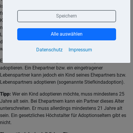
ist zunächst, dass die leiblichen Eltern das Kind zur Adoption
freigeben. Die Einwilligung kann erst erteilt werden, wenn das
Speichern
Kind acht Wochen alt ist. Die Adoption muss für das Kind zu
nachhaltig besseren persönlichen und rechtlichen
Alle auswählen
Lebensbedingungen führen und seine Interessen dürfen
durch die eigenen Kinder des Annehmenden nicht gefährdet
werden.
Datenschutz
Impressum
Ein Ehepaar kann ein Kind grundsätzlich nur gemeinsam
adoptieren. Ein Ehepartner bzw. ein eingetragener
Lebenspartner kann jedoch ein Kind seines Ehepartners bzw.
Lebenspartners adoptieren (sogenannte Stiefkindadoption).
Tipp:
Wer ein Kind adoptieren möchte, muss mindestens 25
Jahre alt sein. Bei Ehepartnern kann ein Partner dieses Alter
unterschreiten. Er muss allerdings mindestens 21 Jahre alt
sein. Ein gesetzliches Höchstalter für Adoptionseltern gibt es
nicht.