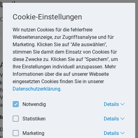
Lexika
Cookie-Einstellungen
Volltext-Suche in den Lexika
Wir nutzen Cookies für die fehlerfreie
Suchen
Webseitenanzeige, zur Zugriffsanalyse und für
Marketing. Klicken Sie auf "Alle auswählen",
Rechtslexikon
stimmen Sie damit dem Einsatz von Cookies für
diese Zwecke zu. Klicken Sie auf "Speichern", um
Abmahnung des Mieters
Ihre Einstellungen individuell anzupassen. Mehr
Informationen über die auf unserer Webseite
Verletzt der Wohnungsmieter seine vertraglichen Pflichten,
eingesetzten Cookies finden Sie in unserer
kann der Vermieter den Mietvertrag nur außerordentlich
Datenschutzerklärung.
fristlos kündigen, wenn ein wichtiger Grund vorliegt und der
Vermieter den Mieter erfolglos abgemahnt hat. Nur
Notwendig
Details
ausnahmsweise ist eine Abmahnung entbehrlich.
Inhalt und Form
Statistiken
Details
Die Abmahnung durch den Vermieter bezweckt, dem Mieter
Marketing
Details
unmissverständlich deutlich zu machen, dass ein bestimmtes