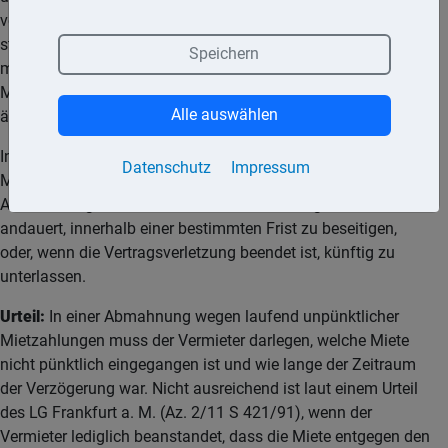
vertragswidriges Verhalten (z. B. unbefugte Tierhaltung,
ständige Ruhestörungen, unerlaubte Untervermietung) nicht
Speichern
mehr hingenommen wird. Ferner soll die Abmahnung dem
Mieter Gelegenheit geben, das beanstandete Verhalten zu
Alle auswählen
ändern.
In der Abmahnung muss das vertragswidrige Verhalten des
Datenschutz
Impressum
Mieters konkret bezeichnet werden. Sie muss die
Aufforderung beinhalten, die Pflichtverletzung, wenn sie noch
andauert, innerhalb einer bestimmten Frist zu beseitigen,
oder, wenn die Vertragsverletzung beendet ist, künftig zu
unterlassen.
Urteil:
In einer Abmahnung wegen laufend unpünktlicher
Mietzahlungen muss der Vermieter darlegen, welche Miete
nicht pünktlich eingegangen ist und wie lange der Zeitraum
der Verzögerung war. Nicht ausreichend ist laut einem Urteil
des LG Frankfurt a. M. (Az. 2/11 S 421/91), wenn der
Vermieter lediglich beanstandet, dass die Miete entgegen den