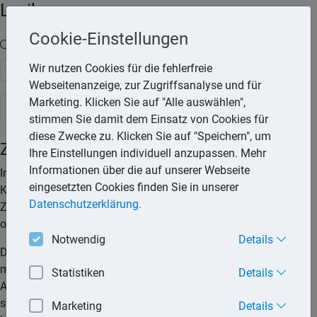
Lexika
Cookie-Einstellungen
Volltext-Suche in den Lexika
Wir nutzen Cookies für die fehlerfreie
Suchen
Webseitenanzeige, zur Zugriffsanalyse und für
Marketing. Klicken Sie auf "Alle auswählen",
Rechtslexikon
stimmen Sie damit dem Einsatz von Cookies für
diese Zwecke zu. Klicken Sie auf "Speichern", um
Zahnimplantat
Ihre Einstellungen individuell anzupassen. Mehr
Informationen über die auf unserer Webseite
Implantate sind künstliche Zahnwurzeln, die im
eingesetzten Cookies finden Sie in unserer
Kieferknochen verankert werden. Auf dem Implantat kann der
Datenschutzerklärung.
Zahnarzt später einen Zahnersatz aufsetzen, etwa eine Krone
oder eine Brücke.
Notwendig
Details
Die Kosten für ein Zahnimplantat und die Implantatoperation
muss der Versicherte regelmäßig selbst tragen. Nur in
Statistiken
Details
Ausnahmefällen, wenn schwerste Kieferdefekte vorhanden
sind und herkömmlicher Zahnersatz nicht möglich ist,
Marketing
Details