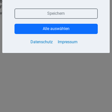
beteiligt sich die Kasse an den Kosten mit einem
Festzuschuss. Wie hoch dieser ausfällt, hängt grundsätzlich
vom Befund des Zahnarztes ab.
Speichern
Alle auswählen
Datenschutz
Impressum