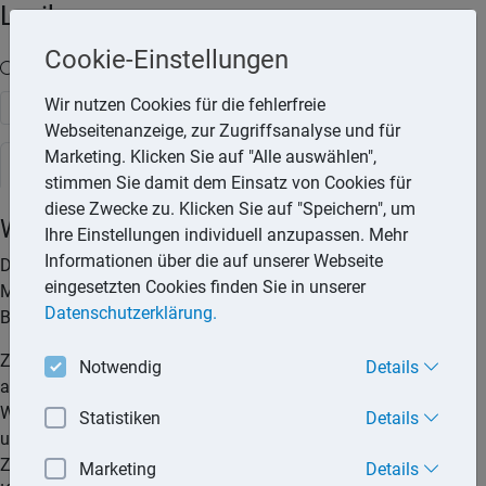
Lexika
Cookie-Einstellungen
Volltext-Suche in den Lexika
Wir nutzen Cookies für die fehlerfreie
Suchen
Webseitenanzeige, zur Zugriffsanalyse und für
Marketing. Klicken Sie auf "Alle auswählen",
Rechtslexikon
stimmen Sie damit dem Einsatz von Cookies für
diese Zwecke zu. Klicken Sie auf "Speichern", um
Wohnfläche der Mietwohnung
Ihre Einstellungen individuell anzupassen. Mehr
Informationen über die auf unserer Webseite
Die Wohnfläche ist Grundlage für die vom Mieter zu zahlende
eingesetzten Cookies finden Sie in unserer
Miete, für Mieterhöhungen und für die Abrechnung der
Datenschutzerklärung.
Betriebskosten.
Zur Wohnfläche gehören die Grundflächen der Räume, die
Notwendig
Details
ausschließlich zu dieser Wohnung gehören, auch
Wintergärten, Schwimmbäder, Balkone, Loggien, Dachgärten
Statistiken
Details
und Terrassen. Nicht zur Wohnfläche gehören insbesondere
Zubehörräume wie Kellerräume, Abstellräume und
Marketing
Details