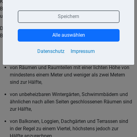
Kellerzusatzräume außerhalb der Wohnung, Waschküchen,
Bodenräume, Trockenräume, Heizungsräume und Garagen
und Gemeinschaftsräume.
Speichern
Die Grundfläche ist nach den lichten Maßen zwischen den
Alle auswählen
Bauteilen zu ermitteln. Die Grundflächen
von Räumen und Raumteilen mit einer lichten Höhe von
Datenschutz
Impressum
mindestens zwei Metern sind vollständig,
von Räumen und Raumteilen mit einer lichten Höhe von
mindestens einem Meter und weniger als zwei Metern
sind zur Hälfte,
von unbeheizbaren Wintergärten, Schwimmbädern und
ähnlichen nach allen Seiten geschlossenen Räumen sind
zur Hälfte,
von Balkonen, Loggien, Dachgärten und Terrassen sind
in der Regel zu einem Viertel, höchstens jedoch zur
Hälfte anzurechnen.