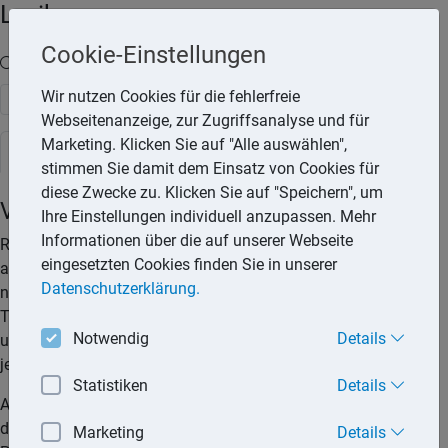
Lexika
Cookie-Einstellungen
Volltext-Suche in den Lexika
Wir nutzen Cookies für die fehlerfreie
Suchen
Webseitenanzeige, zur Zugriffsanalyse und für
Marketing. Klicken Sie auf "Alle auswählen",
Rechtslexikon
stimmen Sie damit dem Einsatz von Cookies für
diese Zwecke zu. Klicken Sie auf "Speichern", um
Vorsorgeverfügung
Ihre Einstellungen individuell anzupassen. Mehr
Informationen über die auf unserer Webseite
Rechtliche Vorsorge ist wichtig. Diese sollte möglichst breit
eingesetzten Cookies finden Sie in unserer
angelegt werden. Eine umfassende Vorsorge sollte deshalb
Datenschutzerklärung.
nicht nur den Krankheits- und Pflegefall, sondern auch den
Todesfall abdecken. Die verschiedenen Vorsorgeinstrumente
Notwendig
Details
unterscheiden sich nach ihrem Inhalt, ihrem Zweck und dem
jeweiligen Adressaten.
Statistiken
Details
Als Vorsorgeverfügungen kommen insbesondere in Betracht
das Testament, die Vorsorgevollmacht, die
Marketing
Details