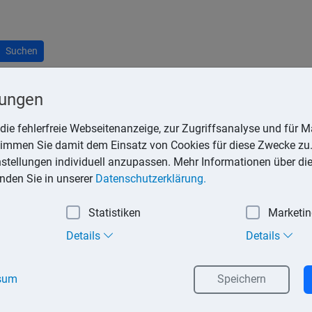
Suchen
lungen
die fehlerfreie Webseitenanzeige, zur Zugriffsanalyse und für Ma
stimmen Sie damit dem Einsatz von Cookies für diese Zwecke zu.
das Ereignis, mit dessen Eintritt die Leistungspflicht des Versich
instellungen individuell anzupassen. Mehr Informationen über di
umfassende Auskunftspflicht. Kraft Gesetzes ist der Versichert
inden Sie in unserer
Datenschutzerklärung.
Statistiken
Marketi
Schaden untersuchen und begutachten zu lassen und Auskünfte u
Details
Details
Beweismitteln vorzubeugen.
ersicherungsschutz vollständig oder teilweise zu verlieren.
sum
Speichern
ird, ist der Versicherer von seiner Leistungspflicht frei. Das is