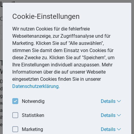
Lexika
Cookie-Einstellungen
Volltext-Suche in den Lexika
Wir nutzen Cookies für die fehlerfreie
Suchen
Webseitenanzeige, zur Zugriffsanalyse und für
Marketing. Klicken Sie auf "Alle auswählen",
Rechtslexikon
stimmen Sie damit dem Einsatz von Cookies für
diese Zwecke zu. Klicken Sie auf "Speichern", um
Teilungserklärung beim
Ihre Einstellungen individuell anzupassen. Mehr
Wohnungseigentum
Informationen über die auf unserer Webseite
eingesetzten Cookies finden Sie in unserer
Die Teilungserklärung ist die Grundlage für die Eintragung
Datenschutzerklärung.
des Wohnungseigentums in das Grundbuch. Darin wird
genau festgelegt, welche Flächen zum Sondereigentum und
Notwendig
Details
welche zum Gemeinschaftseigentum gehören. Aufgeführt ist
auch, ob bzw. welche Sondernutzungsrechte vorliegen. Bei
Statistiken
Details
ihren Beschreibungen verweist die Teilungserklärung auf
einen Aufteilungsplan, der Pflichtbestandteil der Erklärung ist.
Marketing
Details