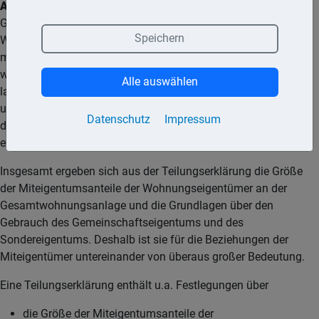
Achtung:
Die Aufteilung einer Immobilie in
Gemeinschaftseigentum und Sondereigentum hat für den
Speichern
Wohnungseigentümer weitreichende Konsequenzen. So
muss etwa bei baulichen Veränderungen zunächst geprüft
werden, ob eine Zustimmung der Eigentümergemeinschaft
Alle auswählen
laut Teilungserklärung vorgesehen ist. Bei Instandhaltung
und Instandsetzung einer aufgeteilten Wohnanlage werden
Datenschutz
Impressum
die Lasten und Kosten gemäß der Teilungserklärung auf die
einzelnen Eigentümer verteilt.
Insgesamt ergeben sich aus der Teilungserklärung die Größe
der Miteigentumsanteile der Wohnungseigentümer an der
Gesamtwohnungsanlage und die Grundlagen über den
Gebrauch des Gemeinschaftseigentums und des
Sondereigentums. Deshalb ist sie für die Beziehungen der
Miteigentümer untereinander von überaus großer Bedeutung.
Eine Teilungserklärung enthält u.a. Festlegungen über
die Größe der Miteigentumsanteile der