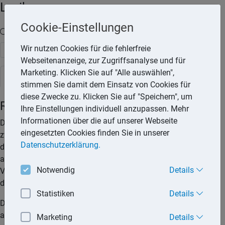
Lexika
Cookie-Einstellungen
Volltext-Suche in den Lexika
Wir nutzen Cookies für die fehlerfreie
Suchen
Webseitenanzeige, zur Zugriffsanalyse und für
Marketing. Klicken Sie auf "Alle auswählen",
Rechtslexikon
stimmen Sie damit dem Einsatz von Cookies für
diese Zwecke zu. Klicken Sie auf "Speichern", um
Reiseveranstalter
Ihre Einstellungen individuell anzupassen. Mehr
Informationen über die auf unserer Webseite
Der Reiseveranstalter ist ein Unternehmer, der mindestens
eingesetzten Cookies finden Sie in unserer
zwei Reiseleistungen zu einem Pauschalpreis anbietet und
Datenschutzerklärung.
diese Reisen im eigenen Namen, auf eigene Rechnung und
auf eigenes Risiko anbietet. Der Reiseveranstalter ist
Notwendig
Details
Vertragspartner des Reisenden. Er schuldet dem Reisenden
die vertraglich vereinbarten Reiseleistungen.
Statistiken
Details
Der Reiseveranstalter ist vom bloßen Reisevermittler
abzugrenzen. Nur der Reiseveranstalter haftet dem Reisenden
Marketing
Details