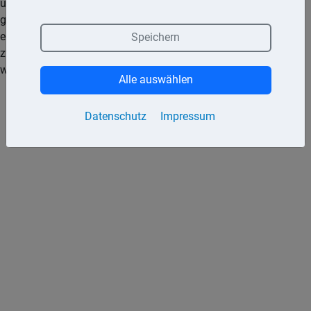
umfassend für alle zu erbringenden Reiseleistungen. Er hat
gegenüber dem Reisenden für etwaige Reisemängel
einzustehen. Dagegen vermittelt ein Reisebüro Reisen
Speichern
zwischen einem Reiseveranstalter und dem Reisenden und
wird in diesem Fall nicht Vertragspartner des Reisenden.
Alle auswählen
Datenschutz
Impressum