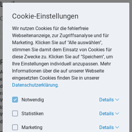
Lexika
Cookie-Einstellungen
Volltext-Suche in den Lexika
Wir nutzen Cookies für die fehlerfreie
Suchen
Webseitenanzeige, zur Zugriffsanalyse und für
Marketing. Klicken Sie auf "Alle auswählen",
Rechtslexikon
stimmen Sie damit dem Einsatz von Cookies für
diese Zwecke zu. Klicken Sie auf "Speichern", um
Ratenliefervertrag
Ihre Einstellungen individuell anzupassen. Mehr
Informationen über die auf unserer Webseite
Aus der Bezugsbindung bei einem Ratenliefervertrag
eingesetzten Cookies finden Sie in unserer
erwachsen dem Käufer langfristige finanzielle Belastungen,
Datenschutzerklärung.
die denen eines Darlehensnehmers gleich sind. Deshalb
räumt das Gesetz dem Kunden grundsätzlich ein
Notwendig
Details
Widerrufsrecht ein, mit dem dieser sich vom Vertrag wieder
lösen kann. Voraussetzung für die Ausübung des
Statistiken
Details
Widerrufsrechts ist eine ordnungsgemäße Widerrufserklärung
des Verbrauchers und die Einhaltung der Widerrufsfrist.
Marketing
Details