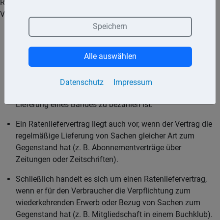
Ratenlieferverträge zwischen einem Unternehmer und dem
Verbraucher kommen in folgenden Formen in Betracht:
Speichern
Der Vertrag kann die Lieferung mehrerer als
zusammenhängend verkaufter Sachen in Teilleistungen
Alle auswählen
zum Gegenstand haben, bei dem das Entgelt für die
Gesamtheit der Sachen in Teilzahlungen zu entrichten
ist. Ein solcher Vertrag ist z. B. bei der Bestellung eines
Datenschutz
Impressum
mehrbändigen Lexikons gegeben, das jeweils bei der
Lieferung eines Bandes zu bezahlen ist.
Ein Ratenliefervertrag liegt auch vor, wenn der Vertrag die
regelmäßige Lieferung von Sachen gleicher Art zum
Gegenstand hat (z. B. Abonnementverträge über
Zeitungen oder Zeitschriften).
Schließlich handelt es sich um einen Ratenliefervertrag,
wenn er für den Verbraucher die Verpflichtung zum
wiederkehrenden Erwerb oder Bezug von Sachen zum
Gegenstand hat (z. B. Mitgliedschaft in einem Buchklub).