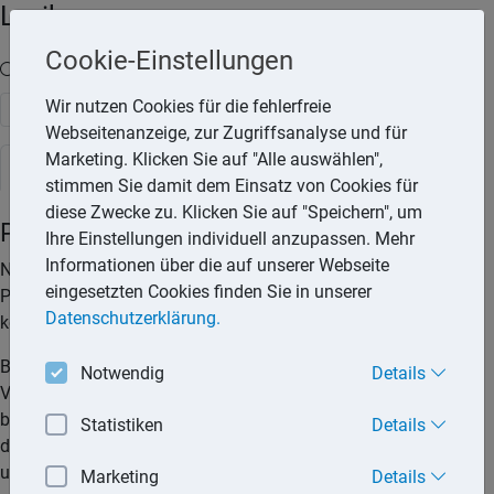
Lexika
Cookie-Einstellungen
Volltext-Suche in den Lexika
Wir nutzen Cookies für die fehlerfreie
Suchen
Webseitenanzeige, zur Zugriffsanalyse und für
Marketing. Klicken Sie auf "Alle auswählen",
Rechtslexikon
stimmen Sie damit dem Einsatz von Cookies für
diese Zwecke zu. Klicken Sie auf "Speichern", um
Prepaid-Vertrag
Ihre Einstellungen individuell anzupassen. Mehr
Informationen über die auf unserer Webseite
Neben Mobilfunkverträgen mit fester Laufzeit gibt es auch
eingesetzten Cookies finden Sie in unserer
Prepaid-Verträge für Personen, die wenig telefonieren und
Datenschutzerklärung.
keine festen Vertragslaufzeiten wünschen.
Bei einem Prepaid-Vertrag werden die Gebühren bereits im
Notwendig
Details
Voraus bezahlt. Danach kann man telefonieren und surfen,
bis das Guthaben aufgebraucht ist. Es kann also immer nur
Statistiken
Details
das vorhandene Guthaben genutzt werden, sodass also keine
unerwartet hohen Rechnungen auftreten können.
Marketing
Details