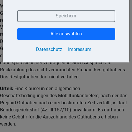
Wer sein Prepaid-Handy länger nicht nutzt und kein neues
Guthaben auflädt, muss nach einer bestimmten Zeit damit
Speichern
rechnen, dass der Anbieter die SIM-Karte deaktiviert und den
Vertrag kündigt. Dieses Recht behält sich der Anbieter
Alle auswählen
regelmäßig in den allgemeinen Geschäftsbedingungen vor.
Dabei gelten in der Regel kurze Kündigungsfristen.
Grundsätzlich ist die Kündigung des Prepaid-Vertrags durch
Datenschutz
Impressum
den Anbieter zulässig. Allerdings hat der Mobilfunkkunde
dann spätestens bei Vertragsende einen Anspruch auf
Rückzahlung des nicht verbrauchten Prepaid-Restguthabens.
Das Restguthaben darf nicht verfallen.
Urteil:
Eine Klausel in den allgemeinen
Geschäftsbedingungen des Mobilfunkanbieters, nach der das
Prepaid-Guthaben nach einer bestimmten Zeit verfällt, ist laut
Bundesgerichtshof (Az. III 157/10) unwirksam. Es darf auch
keine Gebühr für die Auszahlung des Guthabens erhoben
werden.