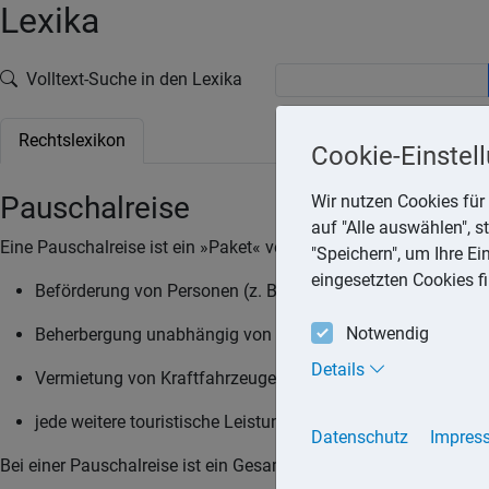
Lexika
Volltext-Suche in den Lexika
Rechtslexikon
Cookie-Einstel
Pauschalreise
Wir nutzen Cookies für 
auf "Alle auswählen", 
Eine Pauschalreise ist ein »Paket« von mindestens zwei verschi
"Speichern", um Ihre E
eingesetzten Cookies f
Beförderung von Personen (z. B. Bahn- und Busfahrten, Flü
Notwendig
Beherbergung unabhängig von der Art der Unterkunft (z. B.
Details
Vermietung von Kraftfahrzeugen;
jede weitere touristische Leistung wie Eintrittskarten für
Datenschutz
Impres
Bei einer Pauschalreise ist ein Gesamtpreis zu zahlen, die Leis