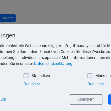
Suchen
lungen
die fehlerfreie Webseitenanzeige, zur Zugriffsanalyse und für Ma
stimmen Sie damit dem Einsatz von Cookies für diese Zwecke zu.
edenen Arten von Reiseleistungen für die gleiche Reise. In Betr
instellungen individuell anzupassen. Mehr Informationen über di
inden Sie in unserer
Datenschutzerklärung.
ge);
Statistiken
Marketi
 Hotel, Pension, Ferienwohnung);
Details
Details
 Konzerte und Sportveranstaltungen, Stadtführungen, Wellnessbeh
sum
Speichern
tungen werden also nicht einzeln berechnet. Vertragspartner und 