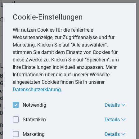
Lexika
Cookie-Einstellungen
Volltext-Suche in den Lexika
Wir nutzen Cookies für die fehlerfreie
Suchen
Webseitenanzeige, zur Zugriffsanalyse und für
Marketing. Klicken Sie auf "Alle auswählen",
Rechtslexikon
stimmen Sie damit dem Einsatz von Cookies für
diese Zwecke zu. Klicken Sie auf "Speichern", um
Lastschrifteinzug
Ihre Einstellungen individuell anzupassen. Mehr
Informationen über die auf unserer Webseite
Beim Lastschriftverfahren beauftragt der Inhaber eines
eingesetzten Cookies finden Sie in unserer
Girokontos ein Unternehmen, Geld von seinem Konto
Datenschutzerklärung.
einzuziehen. Gleichzeitig erteilt er seiner Bank oder Sparkasse
den Auftrag, den Betrag abzubuchen. Mit dem SEPA-
Notwendig
Details
Lastschriftverfahren können Rechnungen sowohl innerhalb
Deutschlands als auch innerhalb Europas bezahlt werden.
Statistiken
Details
Die Besonderheit des Lastschriftverfahrens besteht darin,
dass die Möglichkeit besteht, die Lastschrift innerhalb von
Marketing
Details