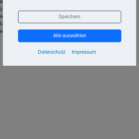
acht Wochen kostenfrei und ohne Begründung an die Bank
zurückzugeben. In diesem Fall wird das abgebuchte Geld
wieder auf dem Konto des Inhabers gutgeschrieben.
Speichern
Unberechtigte Belastungen des Kontos können innerhalb
einer Frist von 13 Monaten bei der Bank angezeigt werden.
Alle auswählen
Datenschutz
Impressum