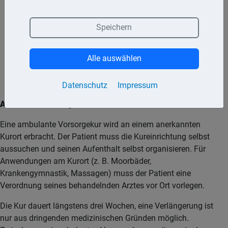
um eine Schwächung der Gesundheit zu vermeiden,
wenn diese in absehbarer Zeit voraussichtlich zu einer
Speichern
Krankheit führen würde,
um eine Krankheit zu verhüten oder die Verschlimmerung
Alle auswählen
zu vermeiden oder
um eine Pflegebedürftigkeit zu vermeiden.
Datenschutz
Impressum
Ambulante Vorsorgekur
Eine ambulante Vorsorgekur wird an einem anerkannten
Kurort erbracht. Der Patient muss die Kureinrichtung selbst
aussuchen und seinen Aufenthalt selbst organisieren. Für
Anwendungen am Kurort (z. B. Moorbäder,
Krankengymnastik, Massagen) muss der Patient eine
Verordnung seines behandelnden Arztes vor Ort vorlegen.
Die Kur dauert längstens drei Wochen, eine Verlängerung ist
nur aus dringenden medizinischen Gründen möglich.