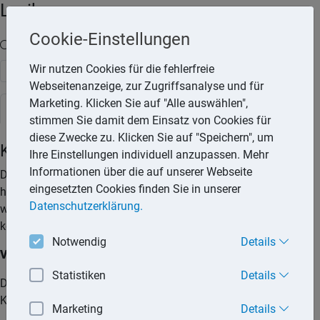
Lexika
Cookie-Einstellungen
Volltext-Suche in den Lexika
Wir nutzen Cookies für die fehlerfreie
Suchen
Webseitenanzeige, zur Zugriffsanalyse und für
Marketing. Klicken Sie auf "Alle auswählen",
Rechtslexikon
stimmen Sie damit dem Einsatz von Cookies für
diese Zwecke zu. Klicken Sie auf "Speichern", um
Kuren
Ihre Einstellungen individuell anzupassen. Mehr
Informationen über die auf unserer Webseite
Den Begriff »Kur« gibt es nicht mehr, gleichwohl hält er sich
eingesetzten Cookies finden Sie in unserer
hartnäckig in den Köpfen von Patienten und Ärzten. Heute
Datenschutzerklärung.
wird von sogenannten Vorsorgeleistungen gesprochen. Diese
können am Wohnort oder in einem Kurort erfolgen.
Notwendig
Details
Voraussetzungen
Statistiken
Details
Die Kosten für Vorsorgeleistungen oder -kuren werden von der
Krankenkasse übernommen,
Marketing
Details