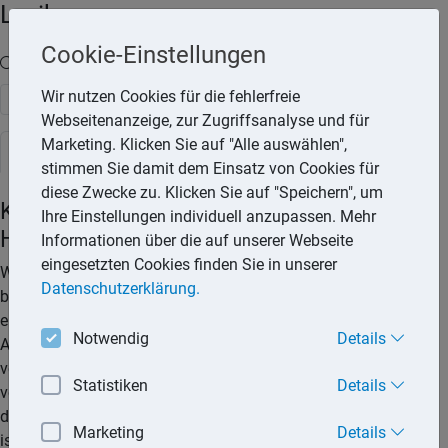
Lexika
Cookie-Einstellungen
Volltext-Suche in den Lexika
Wir nutzen Cookies für die fehlerfreie
Suchen
Webseitenanzeige, zur Zugriffsanalyse und für
Marketing. Klicken Sie auf "Alle auswählen",
Rechtslexikon
stimmen Sie damit dem Einsatz von Cookies für
diese Zwecke zu. Klicken Sie auf "Speichern", um
Kostenvoranschlag bei
Ihre Einstellungen individuell anzupassen. Mehr
Handwerkerleistungen
Informationen über die auf unserer Webseite
eingesetzten Cookies finden Sie in unserer
Wer unliebsame Überraschungen vermeiden möchte und
Datenschutzerklärung.
bereits vorher wissen will, welche Kosten ihm Leistungen
eines Handwerkers bescheren werden, sollte vor Erteilung des
Notwendig
Details
Auftrags einen Kostenvoranschlag einholen. Darunter
versteht man die Aufgliederung der für ein Werk
Statistiken
Details
voraussichtlich anfallenden Arbeiten und die voraussichtlich
damit verbundenen Kosten. Bei Arbeiten größeren Umfangs
Marketing
Details
ist es in jedem Fall sinnvoll, vor der Auftragsvergabe mehrere