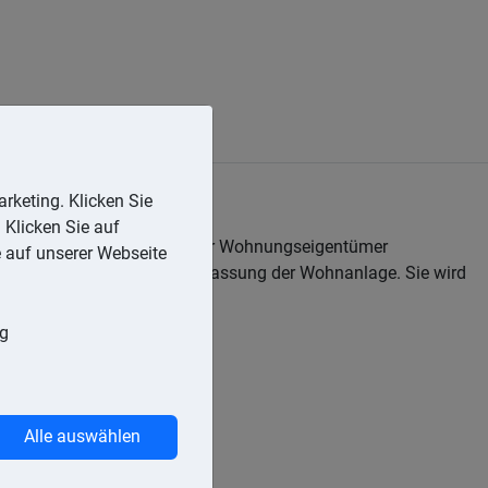
rketing. Klicken Sie
 Klicken Sie auf
s, die Rechtsbeziehungen der Wohnungseigentümer
e auf unserer Webseite
die Grundordnung oder Verfassung der Wohnanlage. Sie wird
ng
Alle auswählen