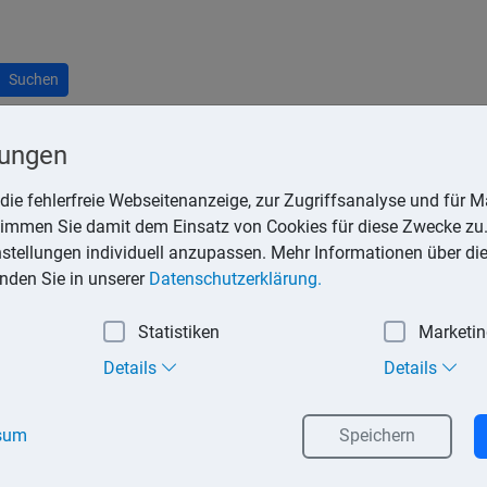
Suchen
lungen
ungseigentum
die fehlerfreie Webseitenanzeige, zur Zugriffsanalyse und für Ma
stimmen Sie damit dem Einsatz von Cookies für diese Zwecke zu.
enutzung des Gemeinschaftseigentums und des Sondereigentum
instellungen individuell anzupassen. Mehr Informationen über di
entums zusammengefasst. Die Gemeinschaftsordnung ist quasi 
inden Sie in unserer
Datenschutzerklärung.
Statistiken
Marketi
Details
Details
reigentums,
seigentums,
sum
Speichern