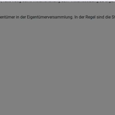
 falls nötig seine Instandhaltung bzw. Instandsetzung zu orga
tümer in der Eigentümerversammlung. In der Regel sind die 