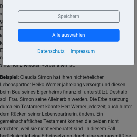
Der Abschluss eines Erbvertrags kann sinnvoll sein, wenn der
»Begünstigte« seiner Erbschaft sicher sein will, weil er seine
Speichern
ganze Lebensführung oder sein Verhalten auf die erwartete
Erbschaft oder Zuwendung ausgerichtet hat. Der Erbvertrag
Alle auswählen
kann auch für nichteheliche Lebenspartner in Betracht
kommen, weil das gemeinschaftliche Testament, in dem die
Eheleute gemeinsame Verfügungen treffen können, an die sie
Datenschutz
Impressum
nach dem Tod des erstversterbenden Ehegatten gebunden
sind, nur Eheleuten vorbehalten ist.
Beispiel:
Claudia Simon hat ihren nichtehelichen
Lebenspartner Heiko Werner jahrelang versorgt und diesen
beim Bau seines Eigenheims finanziell unterstützt. Deshalb
soll Frau Simon seine Alleinerbin werden. Die Erbeinsetzung
durch ein Testament könnte Herr Werner jederzeit, auch hinter
dem Rücken seiner Lebenspartnerin, ändern. Ein
gemeinschaftliches Testament können die beiden nicht
errichten, weil sie nicht verheiratet sind. In diesem Fall
berücksichtigt eine Erbeinsetzung durch eine vertragsmäßige