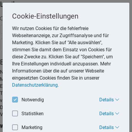
Lexika
Cookie-Einstellungen
Volltext-Suche in den Lexika
Wir nutzen Cookies für die fehlerfreie
Suchen
Webseitenanzeige, zur Zugriffsanalyse und für
Marketing. Klicken Sie auf "Alle auswählen",
Rechtslexikon
stimmen Sie damit dem Einsatz von Cookies für
diese Zwecke zu. Klicken Sie auf "Speichern", um
Erbvertrag
Ihre Einstellungen individuell anzupassen. Mehr
Informationen über die auf unserer Webseite
Neben dem Testament hat der Erblasser auch die
eingesetzten Cookies finden Sie in unserer
Möglichkeit, erbrechtliche Verfügungen durch einen
Datenschutzerklärung.
Erbvertrag zu treffen. Im Gegensatz zu Verfügungen in einem
Testament, die jederzeit widerrufen werden können, ist er bei
Notwendig
Details
vertraglichen Verfügungen im Erbvertrag an diese gebunden.
Diese können grundsätzlich nur gemeinsam mit dem
Statistiken
Details
Vertragspartner aufgehoben werden.
Wann ein Erbvertrag sinnvoll ist
Marketing
Details