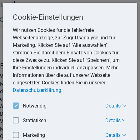
Lexika
Cookie-Einstellungen
Volltext-Suche in den Lexika
Wir nutzen Cookies für die fehlerfreie
Suchen
Webseitenanzeige, zur Zugriffsanalyse und für
Marketing. Klicken Sie auf "Alle auswählen",
Rechtslexikon
stimmen Sie damit dem Einsatz von Cookies für
diese Zwecke zu. Klicken Sie auf "Speichern", um
Energieausweis
Ihre Einstellungen individuell anzupassen. Mehr
Informationen über die auf unserer Webseite
Wer eine Wohnung vermieten will, muss einem
eingesetzten Cookies finden Sie in unserer
Mietinteressenten den Energieausweis vorlegen, das heißt,
Datenschutzerklärung.
der Mietinteressent muss die Möglichkeit haben, den Ausweis
einzusehen. Dieser Pflicht genügt der Vermieter, wenn er den
Notwendig
Details
Ausweis während der Besichtigung aushängt oder auslegt.
Das Original oder eine Kopie des Ausweises muss der
Statistiken
Details
Vermieter spätestens beim Abschluss des Mietvertrags dem
Mieter übergeben. Andernfalls begeht der Vermieter eine
Marketing
Details
Ordnungswidrigkeit und riskiert ein Bußgeld.