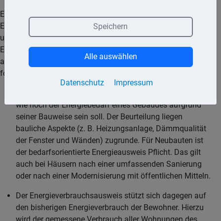
Es ist zwischen dem verbrauchs- und dem bedarfsorientierten
Energieausweis zu unterscheiden. Diesen Ausweisen liegen
Speichern
unterschiedliche Bewertungsverfahren zugrunde, die in der
Energiesparverordnung festgelegt sind. Vereinfacht
Alle auswählen
ausgedrückt unterscheiden sich die beiden Ausweisarten wie
folgt:
Datenschutz
Impressum
Der Energiebedarfsausweis basiert auf einer Berechnung,
wie hoch der Energiebedarf eines Gebäudes aufgrund
seiner Bauweise sein soll. Der Beurteilung liegen
bauliche Aspekte (z. B. Heizungsanlage, Dämmqualität
der Fenster und Wänden) zugrunde. Für Neubauten ist
der bedarfsorientierte Energieausweis Pflicht. Das gilt
auch bei Häusern nach einer umfassenden Sanierung
oder nach einer Modernisierung mit öffentlichen Mitteln.
Der Energieverbrauchsausweis stützt sich dagegen auf
den bisherigen Energieverbrauch der Bewohner. Hierzu
wird der gemessene Verbrauch aller Wohnungen des