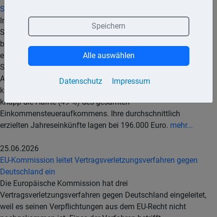
Spitzensteuersatz
Im Jahr 2022 wurden in Deutschland rund 3,2 Millionen
Speichern
Steuerpflichtige mit dem Spitzensteuersatz von 42 %
besteuert. Wie das Statistische Bundesamt (Destatis) mitteilt,
entspricht dies einem Anteil von 7,4 % aller unbeschränkt
Alle auswählen
Steuerpflichtigen mit einem zu versteuernden Einkommen.
Auf diese Steuerpflichtigen entfielen mit 621 Milliarden Euro
Datenschutz
Impressum
knapp 30 % der Gesamteinkünfte und mit 186 Milliarden Euro
knapp die Hälfte (49 %) des gesamten
Einkommensteueraufkommens. Ihre durchschnittlich
erzielten Jahreseinkünfte lagen bei 196.000 Euro.
mehr...
25.06.2026
EU-Kommission leitet Vertragsverletzungsverfahren gegen
Deutschland ein
Die Europäische Kommission hat drei
Vertragsverletzungsverfahren gegen Deutschland eingeleitet,
weil es seinen Verpflichtungen aus dem EU-Recht nicht