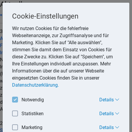
Aktuell
« 05/2026
|
» 07/2026
Cookie-Einstellungen
Wir nutzen Cookies für die fehlerfreie
30.06.2026
Webseitenanzeige, zur Zugriffsanalyse und für
Automatischer Austausch von Informationen über
Marketing. Klicken Sie auf "Alle auswählen",
Finanzkonten in Steuersachen nach dem Finanzkonten-
stimmen Sie damit dem Einsatz von Cookies für
Informationsaustauschgesetz
diese Zwecke zu. Klicken Sie auf "Speichern", um
Nach dem Gesetz zum automatischen Austausch von
Ihre Einstellungen individuell anzupassen. Mehr
Informationen über Finanzkonten in Steuersachen
Informationen über die auf unserer Webseite
(Finanzkonten-Informationsaustauschgesetz – FKAustG)
eingesetzten Cookies finden Sie in unserer
werden Informationen über Finanzkonten in Steuersachen
Datenschutzerklärung.
zwischen dem Bundeszentralamt für Steuern (BZSt) und der
zuständigen Behörde des jeweils anderen Staates im Sinne
Notwendig
Details
des § 1 Absatz 1 FKAustG automatisch ausgetauscht (§ 27
Absatz 1 FKAustG).
mehr...
Statistiken
Details
29.06.2026
Marketing
Details
Statistik: Gut 7% der Steuerpflichtigen zahlten 2022 den