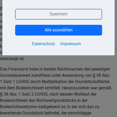
Der BFH bestätigte inhaltlich die Auffassungen der
Speichern
Vorinstanz und wies die Revisionen in beiden Verfahren als
unbegründet zurück. Eine Vorlage an das
Bundesverfassungsgericht (BVerfG) nach Art. 100 Abs. 1 GG
Alle auswählen
oder an den Verfassungsgerichtshof Baden-Württemberg (Art.
68 Abs. 1 Nr. 3 der Landesverfassung Baden-Württemberg)
Datenschutz
Impressum
kommt nach den Urteilen des BFH nicht in Betracht, da er
nicht von der Verfassungswidrigkeit des LGrStG BW
überzeugt ist.
Das Finanzamt habe in beiden Rechtssachen den jeweiligen
Grundsteuerwert zutreffend unter Anwendung von § 38 Abs.
1 Satz 1 LGrStG durch Multiplikation der Grundstücksfläche
mit dem Bodenrichtwert ermittelt. Heranzuziehen war gemäß
§ 38 Abs. 1 Satz 2 LGrStG, nach dessen Wortlaut der
Bodenrichtwert des Richtwertgrundstücks in der
Bodenrichtwertzone maßgebend ist, in der sich das zu
bewertende Grundstück befindet, der einschlägige