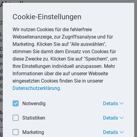
Aktuell
Cookie-Einstellungen
20.05.2026
Wir nutzen Cookies für die fehlerfreie
Landesgrundsteuergesetz Baden-Württemberg ist nicht
Webseitenanzeige, zur Zugriffsanalyse und für
verfassungswidrig
Marketing. Klicken Sie auf "Alle auswählen",
Der Bundesfinanzhof (BFH) hat in zwei Verfahren –
stimmen Sie damit dem Einsatz von Cookies für
Rechtssachen II R 26/24 und II R 27/24 – aufgrund
diese Zwecke zu. Klicken Sie auf "Speichern", um
mündlicher Verhandlung am 22.04.2026 heute entschieden,
Ihre Einstellungen individuell anzupassen. Mehr
dass er die Vorschriften des Landesgrundsteuergesetzes
Informationen über die auf unserer Webseite
Baden-Württemberg (LGrStG BW) zur Bewertung von
eingesetzten Cookies finden Sie in unserer
Grundstücken, die im Rahmen der Berechnung der
Datenschutzerklärung.
Grundsteuer ab dem 01.01.2025 herangezogen werden, nicht
für verfassungswidrig hält.
Notwendig
Details
Mit ihrer Revision vor dem BFH machten die Kläger in beiden
Statistiken
Details
Verfahren sowohl Verstöße gegen einfach-gesetzliches Recht
– insbesondere § 38 LGrStG BW – als auch gegen das
Marketing
Details
Grundgesetz (GG) geltend.