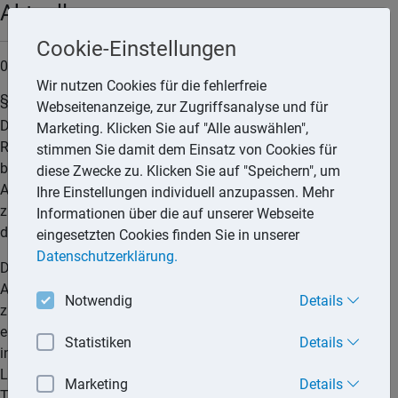
Aktuell
Cookie-Einstellungen
07.05.2026
Wir nutzen Cookies für die fehlerfreie
§ 175b AO erfasst auch Rechtsanwendungsfehler
Webseitenanzeige, zur Zugriffsanalyse und für
Das Finanzamt darf übermittelte Daten auch dann im
Marketing. Klicken Sie auf "Alle auswählen",
Rahmen einer Bescheidänderung nach § 175b AO
stimmen Sie damit dem Einsatz von Cookies für
berücksichtigen, wenn die unzutreffende Berücksichtigung im
diese Zwecke zu. Klicken Sie auf "Speichern", um
Ausgangsbescheid auf einem Rechtsanwendungsfehler des
Ihre Einstellungen individuell anzupassen. Mehr
zuständigen Sachbearbeiters beruht. Dies hat der 4. Senat
Informationen über die auf unserer Webseite
des Finanzgerichts Münster entschieden.
eingesetzten Cookies finden Sie in unserer
Datenschutzerklärung.
Der Kläger war im Streitjahr 2019 als Angestellter tätig.
Aufgrund der Auflösung eines Arbeitsverhältnisses erhielt er
Notwendig
Details
zudem im Januar 2019 eine Entschädigungszahlung von
einem vormaligen Arbeitgeber. Dieser übermittelte noch
Statistiken
Details
innerhalb des Streitjahres die entsprechende elektronische
Lohnsteuerbescheinigung an das Finanzamt. In einem
Marketing
Details
Telefonat mit der zuständigen Sachbearbeiterin des