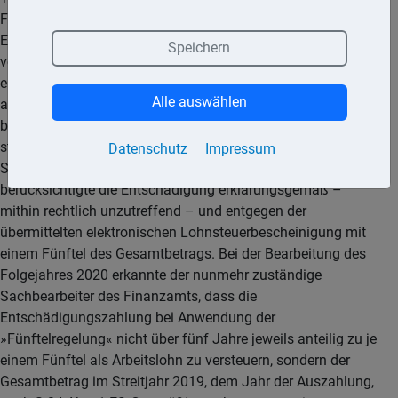
Finanzamts kündigte der Kläger an, er wolle die
Entschädigungszahlung über mehrere Jahre verteilt
Speichern
versteuert wissen. Mit seiner Einkommensteuererklärung
erklärte der Kläger die erhaltene Entschädigungszahlung
Alle auswählen
anteilig mit einem Fünftel des Gesamtbetrags. Ergänzend
beantragte er die Anwendung der »Fünftelregelung« als
steuerliche Ermäßigung, wie dies bereits mit der zuständigen
Datenschutz
Impressum
Sachbearbeiterin besprochen worden sei. Das Finanzamt
berücksichtigte die Entschädigung erklärungsgemäß –
mithin rechtlich unzutreffend – und entgegen der
übermittelten elektronischen Lohnsteuerbescheinigung mit
einem Fünftel des Gesamtbetrags. Bei der Bearbeitung des
Folgejahres 2020 erkannte der nunmehr zuständige
Sachbearbeiter des Finanzamts, dass die
Entschädigungszahlung bei Anwendung der
»Fünftelregelung« nicht über fünf Jahre jeweils anteilig zu je
einem Fünftel als Arbeitslohn zu versteuern, sondern der
Gesamtbetrag im Streitjahr 2019, dem Jahr der Auszahlung,