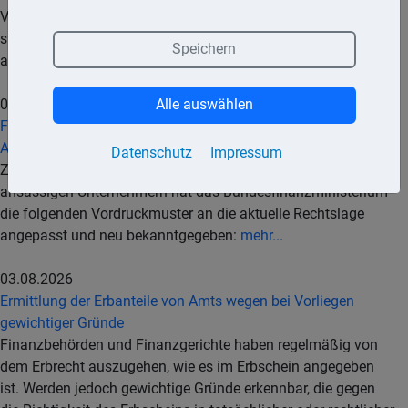
Vergleich« veröffentlicht, die einen Überblick über zentrale
steuerpolitische Indikatoren in EU- und einigen anderen
Speichern
ausgewählten Industriestaaten gibt.
mehr...
04.08.2026
Alle auswählen
Fragebogen zur umsatzsteuerlichen Erfassung von im
Ausland ansässigen Unternehmern
Datenschutz
Impressum
Zur umsatzsteuerlichen Erfassung von im Ausland
ansässigen Unternehmern hat das Bundesfinanzministerium
die folgenden Vordruckmuster an die aktuelle Rechtslage
angepasst und neu bekanntgegeben:
mehr...
03.08.2026
Ermittlung der Erbanteile von Amts wegen bei Vorliegen
gewichtiger Gründe
Finanzbehörden und Finanzgerichte haben regelmäßig von
dem Erbrecht auszugehen, wie es im Erbschein angegeben
ist. Werden jedoch gewichtige Gründe erkennbar, die gegen