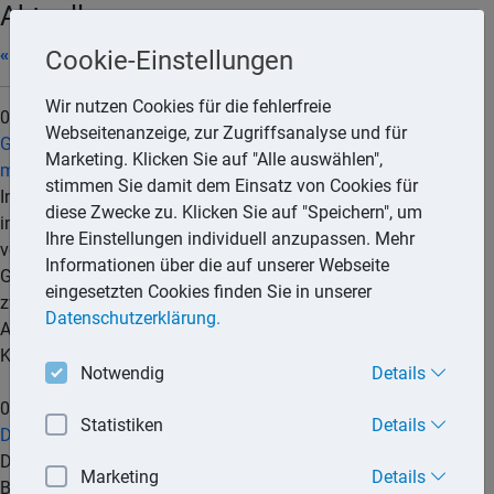
Aktuell
« 07/2026
Cookie-Einstellungen
Wir nutzen Cookies für die fehlerfreie
06.08.2026
Webseitenanzeige, zur Zugriffsanalyse und für
Gesetzentwurf: Internationaler Datenaustausch über Handel
Marketing. Klicken Sie auf "Alle auswählen",
mit Kryptowerten
stimmen Sie damit dem Einsatz von Cookies für
Informationen über den Handel mit Kryptowerten sollen
diese Zwecke zu. Klicken Sie auf "Speichern", um
international regelmäßig ausgetauscht werden. Dies sieht der
Ihre Einstellungen individuell anzupassen. Mehr
von der Bundesregierung eingebrachte Entwurf eines
Informationen über die auf unserer Webseite
Gesetzes zu der Mehrseitigen Vereinbarung vom 8. Juni 2023
eingesetzten Cookies finden Sie in unserer
zwischen den zuständigen Behörden über den automatischen
Datenschutzerklärung.
Austausch von Informationen nach dem Melderahmen für
Kryptowerte () vor.
mehr...
Notwendig
Details
05.08.2026
Statistiken
Details
Die wichtigsten Steuern im internationalen Vergleich 2025
Das Bundesfinanzministerium (BMF) hat eine Neuauflage der
Marketing
Details
Broschüre »Die wichtigsten Steuern im internationalen