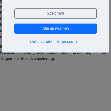
den Bereich der Einkommensteuer ersetzen. Grundsätzlich
wird die IdNr jeder in Deutschland gemeldeten natürlichen
Person vom Bundeszentralamt für Steuern vergeben. Ihre
Speichern
Gültigkeit währt ein Leben lang und ändert sich auch nicht
bei Umzug oder Heirat. Die IdNr ist eine 11-stellige Nummer
Alle auswählen
und enthält keine Informationen über den Steuerpflichtigen
oder das zuständige Finanzamt.
Datenschutz
Impressum
Ihr Anwendungsbereich erstreckt sich auch auf die
Quellenbesteuerung bei Kreditinstituten und den Abgleich mit
Trägern der Sozialversicherung.