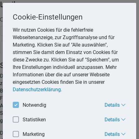
Lexika
Cookie-Einstellungen
Volltext-Suche in den Lexika
Wir nutzen Cookies für die fehlerfreie
Suchen
Webseitenanzeige, zur Zugriffsanalyse und für
Marketing. Klicken Sie auf "Alle auswählen",
Steuerlexikon
stimmen Sie damit dem Einsatz von Cookies für
diese Zwecke zu. Klicken Sie auf "Speichern", um
Steueridentifikationsnummer
Ihre Einstellungen individuell anzupassen. Mehr
Informationen über die auf unserer Webseite
Die Einführung der Steueridentifikationsnummer (IdNr) hat
eingesetzten Cookies finden Sie in unserer
zum Ziel, das Besteuerungsverfahren zu vereinfachen und
Datenschutzerklärung.
Bürokratie abbauen. Nicht zuletzt verfolgt die
Finanzverwaltung das Ziel erweiterter Kontroll- und
Notwendig
Details
Abgleichmöglichkeiten, die mit der bisherigen Praxis der
Steuernummernvergabe in den Bundesländern nicht
Statistiken
Details
gewährleistet werden konnten.
Die Steueridentifikationsnummer wird die Steuernummer für
Marketing
Details