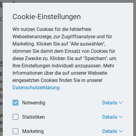
Lexika
Cookie-Einstellungen
Volltext-Suche in den Lexika
Wir nutzen Cookies für die fehlerfreie
Suchen
Webseitenanzeige, zur Zugriffsanalyse und für
Marketing. Klicken Sie auf "Alle auswählen",
Steuerlexikon
stimmen Sie damit dem Einsatz von Cookies für
diese Zwecke zu. Klicken Sie auf "Speichern", um
Selbstständige Tätigkeit
Ihre Einstellungen individuell anzupassen. Mehr
Informationen über die auf unserer Webseite
Eine selbstständige Tätigkeit (freiberufliche Tätigkeit) liegt
eingesetzten Cookies finden Sie in unserer
vor, wenn die Arbeit nicht weisungsgebunden ausgeübt wird
Datenschutzerklärung.
und keine Einbindung in die Organisationsstruktur eines
Unternehmens vorliegt. Für den selbstständig Tätigen muss
Notwendig
Details
ein unternehmerisches Risiko bestehen.
Als freiberuflich Tätige gelten Angehörige der sogenannten
Statistiken
Details
Katalogberufe (z.B. Architekten, Ärzte, Rechtsanwälte,
Steuerberater, Wirtschaftsprüfer und Schriftsteller). Auch
Marketing
Details