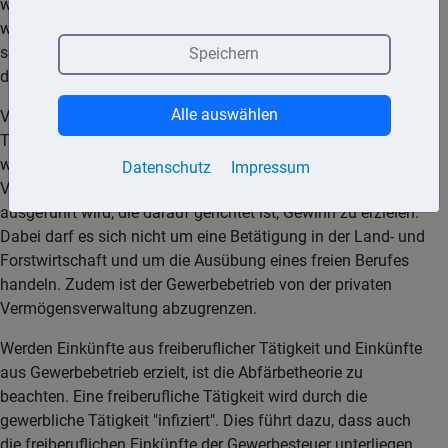
weitere Berufsgruppen, die § 18 EStG im Einzelnen nennt,
werden als Freiberufler anerkannt. Die im Rahmen einer
selbstständigen Tätigkeit erzielten Einkünfte unterliegen nicht
Speichern
der Gewerbesteuer.
Alle auswählen
Von der selbstständigen Tätigkeit ist die gewerbliche
Tätigkeit abzugrenzen. Eine gewerbliche Tätigkeit liegt vor,
wenn unter Beteiligung am allgemeinen wirtschaftlichen
Datenschutz
Impressum
Verkehr eine selbstständige, nachhaltige Betätigung
ausgeführt wird, die darauf gerichtet ist, Gewinn zu erzielen.
Dabei darf es sich nicht um eine Betätigung in der Land- und
Forstwirtschaft und um die Ausübung eines freien Berufes
handeln. Zudem ist der Gewerbebetrieb von der privaten
Vermögensverwaltung abzugrenzen.
Werden Einkünfte aus freiberuflicher Tätigkeit und Einkünfte
aus Gewerbebetrieb erzielt, ist die Abfärbetheorie zu
beachten. Eine freiberufliche Tätigkeit wird durch die
gewerbliche Tätigkeit "infiziert". Dies führt dazu, dass auch
die freiberuflichen Einkünfte der Gewerbesteuer unterliegen.