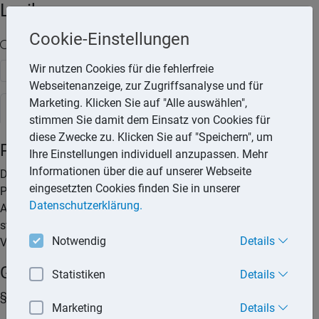
Lexika
Cookie-Einstellungen
Volltext-Suche in den Lexika
Wir nutzen Cookies für die fehlerfreie
Suchen
Webseitenanzeige, zur Zugriffsanalyse und für
Marketing. Klicken Sie auf "Alle auswählen",
Steuerlexikon
stimmen Sie damit dem Einsatz von Cookies für
diese Zwecke zu. Klicken Sie auf "Speichern", um
Pension
Ihre Einstellungen individuell anzupassen. Mehr
Informationen über die auf unserer Webseite
Die Pension eines Beamten sowie alle anderen
eingesetzten Cookies finden Sie in unserer
Pensionszahlungen (z.B. Werksrenten) gelten steuerlich als
Datenschutzerklärung.
Arbeitslohn. Damit unterliegt die Pension der Lohnsteuer. Die
steuerpflichtige Pension kann um einen
Notwendig
Details
Versorgungsfreibetrag im Kalenderjahr gemindert werden.
Gesetze und Urteile (Quellen)
Statistiken
Details
§ 19 EStG
Marketing
Details