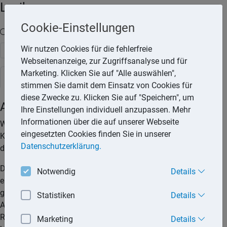
Lexika
Cookie-Einstellungen
Volltext-Suche in den Lexika
Wir nutzen Cookies für die fehlerfreie
Suchen
Webseitenanzeige, zur Zugriffsanalyse und für
Marketing. Klicken Sie auf "Alle auswählen",
Steuerlexikon
stimmen Sie damit dem Einsatz von Cookies für
diese Zwecke zu. Klicken Sie auf "Speichern", um
Aussetzung der Vollziehung
Ihre Einstellungen individuell anzupassen. Mehr
Informationen über die auf unserer Webseite
Während eines Einspruchsverfahrens oder während eines
eingesetzten Cookies finden Sie in unserer
Klageverfahrens können die Finanzbehörden die Aussetzung
Datenschutzerklärung.
der Vollziehung des Verwaltungsakts anordnen.
Die Finanzbehörde, die den angefochtenen Verwaltungsakt
Notwendig
Details
erlassen hat, kann die Vollziehung des Verwaltungsaktes
ganz oder teilweise aussetzen. Auf Antrag soll die
Statistiken
Details
Aussetzung erfolgen, wenn ernstliche Zweifel an der
Rechtmäßigkeit des angefochtenen Verwaltungsaktes
Marketing
Details