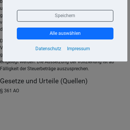
bestehen oder wenn die Vollziehung für den Betroffenen eine
unbillige, nicht durch überwiegende öffentliche Interessen
gebotene Härte zur Folge hätte. Ist der Verwaltungsakt schon
Speichern
vollzogen, tritt an die Stelle der Aussetzung der Vollziehung
die Aufhebung der Vollziehung.
Alle auswählen
Die Finanzbehörde muss über Anträge auf Aussetzung der
Vollziehung unverzüglich entscheiden. Bei Ablehnung kann
Datenschutz
Impressum
gegen die Entscheidung der Finanzbehörde Einspruch
eingelegt werden. Die Aussetzung der Vollziehung ist ab
Fälligkeit der Steuerbeträge auszusprechen.
Gesetze und Urteile (Quellen)
§ 361 AO