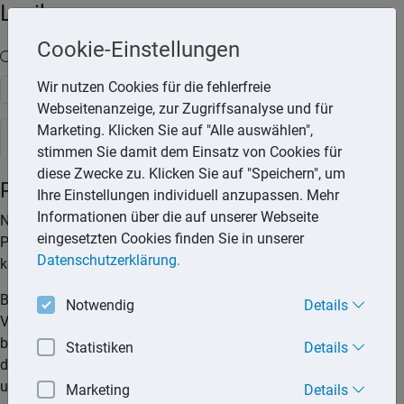
Lexika
Cookie-Einstellungen
Volltext-Suche in den Lexika
Wir nutzen Cookies für die fehlerfreie
Suchen
Webseitenanzeige, zur Zugriffsanalyse und für
Marketing. Klicken Sie auf "Alle auswählen",
Rechtslexikon
stimmen Sie damit dem Einsatz von Cookies für
diese Zwecke zu. Klicken Sie auf "Speichern", um
Prepaid-Vertrag
Ihre Einstellungen individuell anzupassen. Mehr
Informationen über die auf unserer Webseite
Neben Mobilfunkverträgen mit fester Laufzeit gibt es auch
eingesetzten Cookies finden Sie in unserer
Prepaid-Verträge für Personen, die wenig telefonieren und
Datenschutzerklärung.
keine festen Vertragslaufzeiten wünschen.
Bei einem Prepaid-Vertrag werden die Gebühren bereits im
Notwendig
Details
Voraus bezahlt. Danach kann man telefonieren und surfen,
bis das Guthaben aufgebraucht ist. Es kann also immer nur
Statistiken
Details
das vorhandene Guthaben genutzt werden, sodass also keine
unerwartet hohen Rechnungen auftreten können.
Marketing
Details