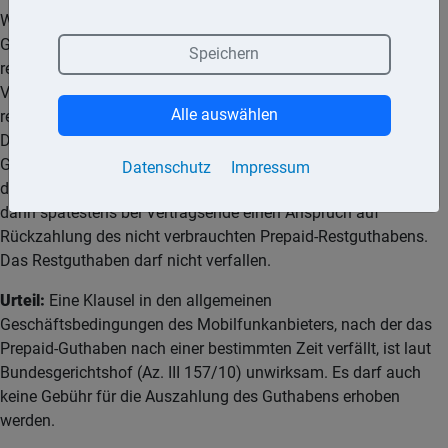
Wer sein Prepaid-Handy länger nicht nutzt und kein neues
Guthaben auflädt, muss nach einer bestimmten Zeit damit
Speichern
rechnen, dass der Anbieter die SIM-Karte deaktiviert und den
Vertrag kündigt. Dieses Recht behält sich der Anbieter
Alle auswählen
regelmäßig in den allgemeinen Geschäftsbedingungen vor.
Dabei gelten in der Regel kurze Kündigungsfristen.
Grundsätzlich ist die Kündigung des Prepaid-Vertrags durch
Datenschutz
Impressum
den Anbieter zulässig. Allerdings hat der Mobilfunkkunde
dann spätestens bei Vertragsende einen Anspruch auf
Rückzahlung des nicht verbrauchten Prepaid-Restguthabens.
Das Restguthaben darf nicht verfallen.
Urteil:
Eine Klausel in den allgemeinen
Geschäftsbedingungen des Mobilfunkanbieters, nach der das
Prepaid-Guthaben nach einer bestimmten Zeit verfällt, ist laut
Bundesgerichtshof (Az. III 157/10) unwirksam. Es darf auch
keine Gebühr für die Auszahlung des Guthabens erhoben
werden.