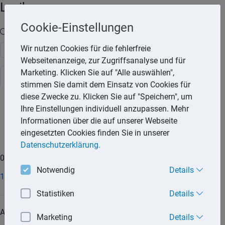
Lexika
Cookie-Einstellungen
Volltext-Suche in den Lexika
Wir nutzen Cookies für die fehlerfreie
Suchen
Webseitenanzeige, zur Zugriffsanalyse und für
Marketing. Klicken Sie auf "Alle auswählen",
Steuerlexikon
Rechtslexikon
stimmen Sie damit dem Einsatz von Cookies für
diese Zwecke zu. Klicken Sie auf "Speichern", um
Ihre Einstellungen individuell anzupassen. Mehr
0-9
A
B
C
D
E
F
G
H
I
K
L
M
N
O
Informationen über die auf unserer Webseite
P
Q
R
S
T
U
V
W
Z
eingesetzten Cookies finden Sie in unserer
Datenschutzerklärung.
0-9
Notwendig
Details
183-Tage-Regelung
Statistiken
Details
A
Marketing
Details