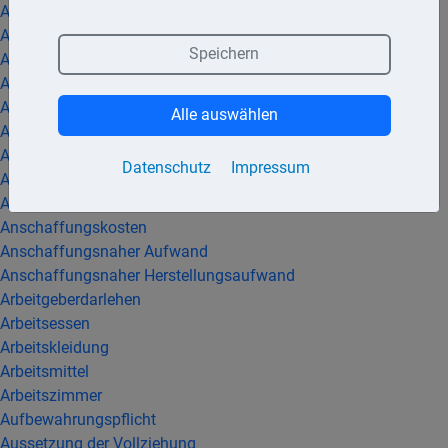
Abfindung
Abflussprinzip
Speichern
Abführung der Lohnsteuer
Abgeltungsteuer
Abschreibung
Alle auswählen
Abzugsverbot
Alterseinkünftegesetz
Datenschutz
Impressum
Altersentlastungsbetrag
Amtsveranlagung
Anschaffungskosten
Anschaffungsnaher Aufwand
Anschaffungsnaher Herstellungsaufwand
Arbeitgeberdarlehen
Arbeitsessen
Arbeitskleidung
Arbeitsmittel
Arbeitszimmer
Aufbewahrungspflicht
Aussetzung der Vollziehung