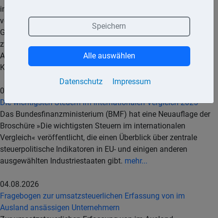
international regelmäßig ausgetauscht werden. Dies sieht der
von der Bundesregierung eingebrachte Entwurf eines
Speichern
Gesetzes zu der Mehrseitigen Vereinbarung vom 8. Juni 2023
zwischen den zuständigen Behörden über den automatischen
Austausch von Informationen nach dem Melderahmen für
Alle auswählen
Kryptowerte () vor.
mehr...
Datenschutz
Impressum
05.08.2026
Die wichtigsten Steuern im internationalen Vergleich 2025
Das Bundesfinanzministerium (BMF) hat eine Neuauflage der
Broschüre »Die wichtigsten Steuern im internationalen
Vergleich« veröffentlicht, die einen Überblick über zentrale
steuerpolitische Indikatoren in EU- und einigen anderen
ausgewählten Industriestaaten gibt.
mehr...
04.08.2026
Fragebogen zur umsatzsteuerlichen Erfassung von im
Ausland ansässigen Unternehmern