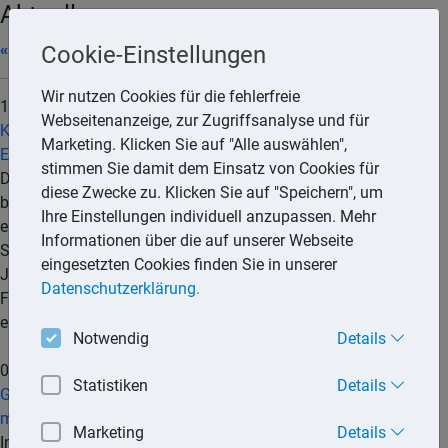
Aktuell
« 07/2026
Cookie-Einstellungen
Wir nutzen Cookies für die fehlerfreie
10.08.2026
Webseitenanzeige, zur Zugriffsanalyse und für
Kindergeld: Ausbildung zum Rettungssanitäter ist keine
Marketing. Klicken Sie auf "Alle auswählen",
Erstausbildung
stimmen Sie damit dem Einsatz von Cookies für
Die Ausbildung zum Rettungssanitäter gilt trotz ihrer
diese Zwecke zu. Klicken Sie auf "Speichern", um
berufsqualifizierenden Wirkung nicht als Abschluss einer
Ihre Einstellungen individuell anzupassen. Mehr
erstmaligen Berufsausbildung im Sinne des § 32 Absatz 4
Informationen über die auf unserer Webseite
Satz 2 Einkommensteuergesetz (EStG), weil sie kürzer als ein
eingesetzten Cookies finden Sie in unserer
Jahr dauert. Das hält der Bundesfinanzhof (BFH) in einem
Datenschutzerklärung.
Fall fest, in dem es um die Weiterzahlung von Kindergeld für
eine volljährige Tochter geht.
mehr...
Notwendig
Details
06.08.2026
Statistiken
Details
Gesetzentwurf: Internationaler Datenaustausch über Handel
mit Kryptowerten
Marketing
Details
Informationen über den Handel mit Kryptowerten sollen