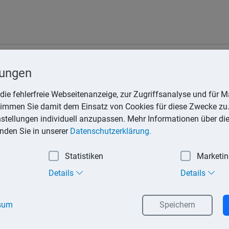
t Kryptowerten
lungen
tional regelmäßig ausgetauscht werden. Dies sieht der von der 
die fehlerfreie Webseitenanzeige, zur Zugriffsanalyse und für Ma
tändigen Behörden über den automatischen Austausch von Info
stimmen Sie damit dem Einsatz von Cookies für diese Zwecke zu.
instellungen individuell anzupassen. Mehr Informationen über di
inden Sie in unserer
Datenschutzerklärung.
Statistiken
Marketi
hüre »Die wichtigsten Steuern im internationalen Vergleich« ver
taaten gibt.
mehr...
Details
Details
sum
Speichern
 ansässigen Unternehmern
Unternehmern hat das Bundesfinanzministerium die folgenden V