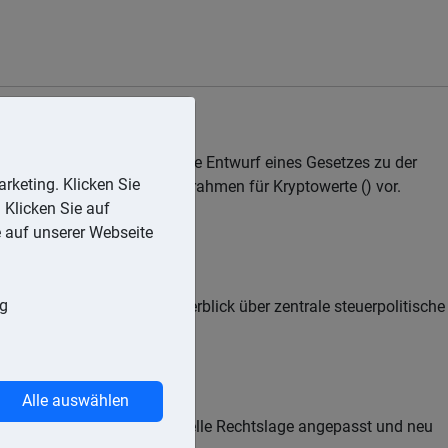
Bundesregierung eingebrachte Entwurf eines Gesetzes zu der
rketing. Klicken Sie
rmationen nach dem Melderahmen für Kryptowerte () vor.
 Klicken Sie auf
e auf unserer Webseite
ng
öffentlicht, die einen Überblick über zentrale steuerpolitische
Alle auswählen
ordruckmuster an die aktuelle Rechtslage angepasst und neu