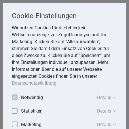
Steuerberater
Cookie-Einstellungen
Dipl.-Betriebswirt (FH) Werner Belg
Wir nutzen Cookies für die fehlerfreie
Webseitenanzeige, zur Zugriffsanalyse und für
Lena-Christ-Str. 18, 85055 Ingolstadt
Marketing. Klicken Sie auf "Alle auswählen",
Telefon: 841 95469-0
stimmen Sie damit dem Einsatz von Cookies für
E-Mail:
info@Belg-Stb.de
diese Zwecke zu. Klicken Sie auf "Speichern", um
Ihre Einstellungen individuell anzupassen. Mehr
Informationen über die auf unserer Webseite
eingesetzten Cookies finden Sie in unserer
Startseite
Datenschutzerklärung.
Mandantenbrief
Notwendig
Details
Lexika
Statistiken
Details
Aktuell
Marketing
Details