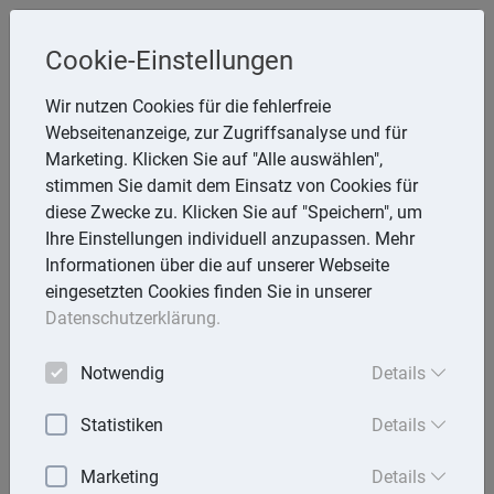
Steuerberater
Cookie-Einstellungen
Dipl.-Betriebswirt (FH) Werner Belg
Wir nutzen Cookies für die fehlerfreie
Webseitenanzeige, zur Zugriffsanalyse und für
Lena-Christ-Str. 18, 85055 Ingolstadt
Marketing. Klicken Sie auf "Alle auswählen",
Telefon: 841 95469-0
stimmen Sie damit dem Einsatz von Cookies für
E-Mail:
info@Belg-Stb.de
diese Zwecke zu. Klicken Sie auf "Speichern", um
Ihre Einstellungen individuell anzupassen. Mehr
Informationen über die auf unserer Webseite
eingesetzten Cookies finden Sie in unserer
Startseite
Datenschutzerklärung.
Mandantenbrief
Notwendig
Details
Lexika
Statistiken
Details
Aktuell
Marketing
Details