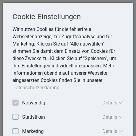
Steuerberater
Cookie-Einstellungen
Dipl.-Betriebswirt (FH) Werner Belg
Wir nutzen Cookies für die fehlerfreie
Webseitenanzeige, zur Zugriffsanalyse und für
Lena-Christ-Str. 18, 85055 Ingolstadt
Marketing. Klicken Sie auf "Alle auswählen",
Telefon: 841 95469-0
stimmen Sie damit dem Einsatz von Cookies für
E-Mail:
info@Belg-Stb.de
diese Zwecke zu. Klicken Sie auf "Speichern", um
Ihre Einstellungen individuell anzupassen. Mehr
Informationen über die auf unserer Webseite
eingesetzten Cookies finden Sie in unserer
Startseite
Datenschutzerklärung.
Mandantenbrief
Notwendig
Details
Lexika
Statistiken
Details
Aktuell
Marketing
Details