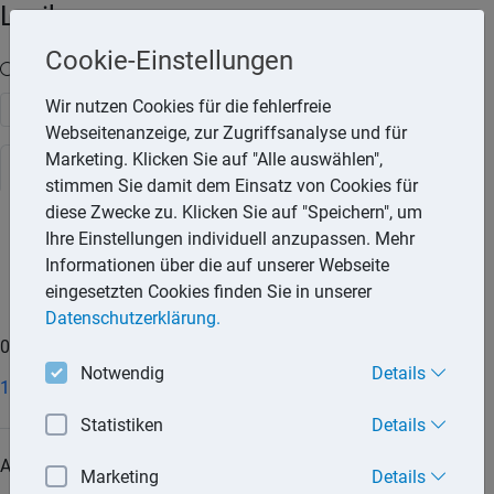
Lexika
Cookie-Einstellungen
Volltext-Suche in den Lexika
Wir nutzen Cookies für die fehlerfreie
Suchen
Webseitenanzeige, zur Zugriffsanalyse und für
Marketing. Klicken Sie auf "Alle auswählen",
Steuerlexikon
Rechtslexikon
stimmen Sie damit dem Einsatz von Cookies für
diese Zwecke zu. Klicken Sie auf "Speichern", um
Ihre Einstellungen individuell anzupassen. Mehr
0-9
A
B
C
D
E
F
G
H
I
K
L
M
N
O
Informationen über die auf unserer Webseite
P
Q
R
S
T
U
V
W
Z
eingesetzten Cookies finden Sie in unserer
Datenschutzerklärung.
0-9
Notwendig
Details
183-Tage-Regelung
Statistiken
Details
A
Marketing
Details