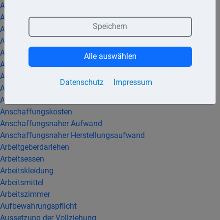
Abfindung
Abflussprinzip
Speichern
Abführung der Lohnsteuer
Abgeltungsteuer
Abschreibung
Alle auswählen
Abzugsverbot
Alterseinkünftegesetz
Datenschutz
Impressum
Altersentlastungsbetrag
Amtsveranlagung
Anschaffungskosten
Anschaffungsnaher Aufwand
Anschaffungsnaher Herstellungsaufwand
Arbeitgeberdarlehen
Arbeitsessen
Arbeitskleidung
Arbeitsmittel
Arbeitszimmer
Aufbewahrungspflicht
Aussetzung der Vollziehung