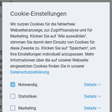
Lexika
Cookie-Einstellungen
Volltext-Suche in den Lexika
Wir nutzen Cookies für die fehlerfreie
Suchen
Webseitenanzeige, zur Zugriffsanalyse und für
Marketing. Klicken Sie auf "Alle auswählen",
Steuerlexikon
stimmen Sie damit dem Einsatz von Cookies für
diese Zwecke zu. Klicken Sie auf "Speichern", um
Sachkonten
Ihre Einstellungen individuell anzupassen. Mehr
Informationen über die auf unserer Webseite
Besteht eine Verpflichtung zur Buchführung (Ermittlung des
eingesetzten Cookies finden Sie in unserer
Gewinns durch Betriebsvermögensvergleich), muss bei
Datenschutzerklärung.
Beginn eines Handelsgewerbes und jährlich zum Ende des
Wirtschaftsjahres eine Bilanz aufgestellt werden. Die
Notwendig
Details
einzelnen Bilanzpositionen werden danach in Konten
zergliedert und damit quasi im Jahresverlauf durch die
Statistiken
Details
Verbuchung einzelner Geschäftsvorfälle fortgeschrieben.
Ein Konto besteht aus einer Soll-Seite und aus einer Haben-
Marketing
Details