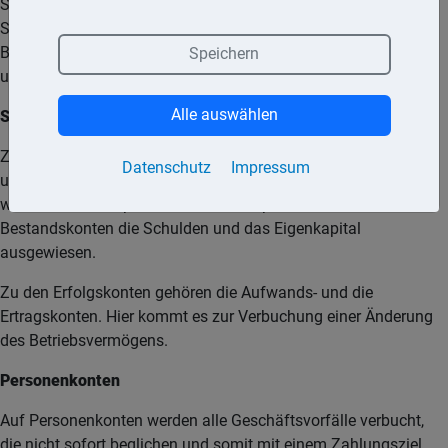
Seite. Hierbei korrespondieren die Soll-Seite mit der Aktiv-
Seite der Bilanz und die Haben-Seite mit der Passiv-Seite der
Bilanz. Konten werden in Sachkonten und in Personenkonten
Speichern
untergliedert.
Alle auswählen
Sachkonten
Zu den Sachkonten gehören Bestandskonten, Erfolgskonten
Datenschutz
Impressum
und gemischte Konten. Auf den aktiven Bestandskonten
werden die Besitzpositionen, auf den passiven
Bestandskonten die Schulden und das Eigenkapital
ausgewiesen.
Zu den Erfolgskonten gehören die Aufwands- und die
Ertragskonten. Hier kommt es zur Verbuchung einer Änderung
des Betriebsvermögens.
Personenkonten
Auf Personenkonten werden alle Geschäftsvorfälle verbucht,
die nicht sofort beglichen und somit mit einem Zahlungsziel