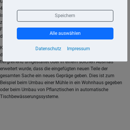
Gebäudes für die einzelne Baumaßnahme nicht mehr als
4.000,– € (Rechnungsbetrag ohne Umsatzsteuer) je Gebäude,
ist auf Antrag dieser Aufwand stets als Erhaltungsaufwand
Speichern
zu behandeln. Auf Aufwendungen, die der endgültigen
Fertigstellung eines neu errichteten Gebäudes dienen, ist
Alle auswählen
diese Vereinfachungsregelung jedoch nicht anzuwenden.
Keine nachträglichen Herstellungskosten entstehen, wenn
Datenschutz
Impressum
das bisherige Wirtschaftsgut sich im Wesen geändert oder
tiefgreifend umgestaltet oder in einem solchen Ausmaß
erweitert wurde, dass die eingefügten neuen Teile der
gesamten Sache ein neues Gepräge geben. Dies ist zum
Beispiel beim Umbau einer Mühle in ein Wohnhaus gegeben
oder beim Umbau von Pflanztischen in automatische
Tischbewässerungssysteme.