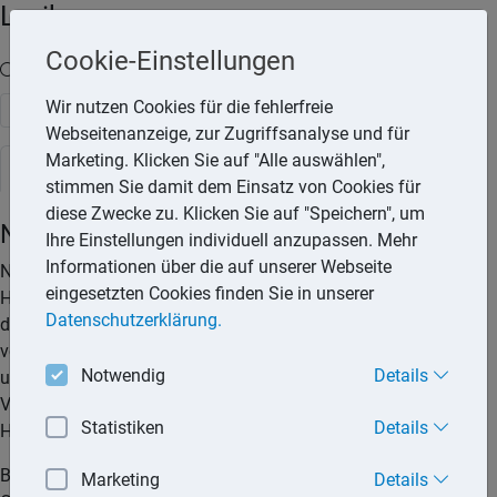
Lexika
Cookie-Einstellungen
Volltext-Suche in den Lexika
Wir nutzen Cookies für die fehlerfreie
Suchen
Webseitenanzeige, zur Zugriffsanalyse und für
Marketing. Klicken Sie auf "Alle auswählen",
Steuerlexikon
stimmen Sie damit dem Einsatz von Cookies für
diese Zwecke zu. Klicken Sie auf "Speichern", um
Nachträgliche Herstellungskosten
Ihre Einstellungen individuell anzupassen. Mehr
Informationen über die auf unserer Webseite
Nach der Fertigstellung eines Gebäudes ist
eingesetzten Cookies finden Sie in unserer
Herstellungsaufwand anzunehmen, wenn Aufwendungen
Datenschutzerklärung.
durch den Verbrauch von Gütern und die Inanspruchnahme
von Diensten für die Erweiterung oder für die über den
Notwendig
Details
ursprünglichen Zustand hinausgehende wesentliche
Verbesserung eines Gebäudes entstehen (§ 255 Abs. 2 Satz 1
Statistiken
Details
HGB, R 21.1(2) EStR).
Betragen die Aufwendungen nach Fertigstellung eines
Marketing
Details