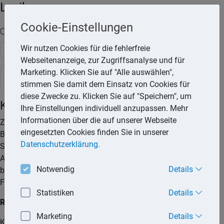
Lexika
Cookie-Einstellungen
Volltext-Suche in den Lexika
Wir nutzen Cookies für die fehlerfreie
Suchen
Webseitenanzeige, zur Zugriffsanalyse und für
Marketing. Klicken Sie auf "Alle auswählen",
Steuerlexikon
stimmen Sie damit dem Einsatz von Cookies für
diese Zwecke zu. Klicken Sie auf "Speichern", um
Kinderbetreuungskosten
Ihre Einstellungen individuell anzupassen. Mehr
Informationen über die auf unserer Webseite
Zu den Kinderbetreuungskosten gehören Ausgaben für die
eingesetzten Cookies finden Sie in unserer
Betreuung eines Kindes, das zum Haushalt des
Datenschutzerklärung.
Steuerpflichtigen gehört. Hiervon ausgenommen sind
Aufwendungen für Unterricht und die Vermittlung von
Notwendig
Details
besonderen Fähigkeiten sowie für sportliche und andere
Freizeitbetätigungen.
Statistiken
Details
Rechtslage seit 01.01.2012
Marketing
Details
Kosten für die Kinderbetreuung können bis zu einer Höhe von