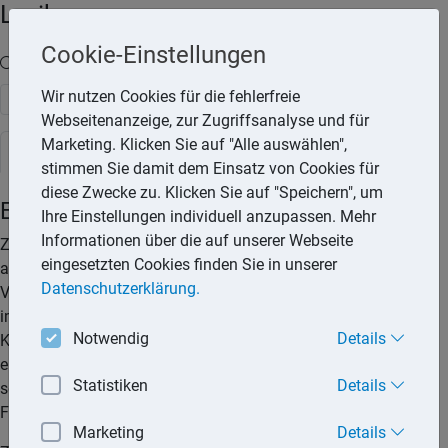
Lexika
Cookie-Einstellungen
Volltext-Suche in den Lexika
Wir nutzen Cookies für die fehlerfreie
Suchen
Webseitenanzeige, zur Zugriffsanalyse und für
Marketing. Klicken Sie auf "Alle auswählen",
Steuerlexikon
stimmen Sie damit dem Einsatz von Cookies für
diese Zwecke zu. Klicken Sie auf "Speichern", um
Einkünfte aus Kapitalvermögen
Ihre Einstellungen individuell anzupassen. Mehr
Informationen über die auf unserer Webseite
Zu den Einkünften aus Kapitalvermögen gehören unter
eingesetzten Cookies finden Sie in unserer
anderem Zinsen und Dividenden, wenn sich die
Datenschutzerklärung.
Vermögenssubstanz, aus der diese Einnahmen erzielt werden,
im Privatvermögen befindet. Wird demgegenüber
Notwendig
Details
Kapitalvermögen im Betriebsvermögen gehalten, sind daraus
erzielte Einkünfte nicht den Einkünften aus Kapitalvermögen,
Statistiken
Details
sondern den Betriebseinnahmen zuzurechnen, die in der
Folge die Einkünfte aus Gewerbebetrieb erhöhen.
Marketing
Details