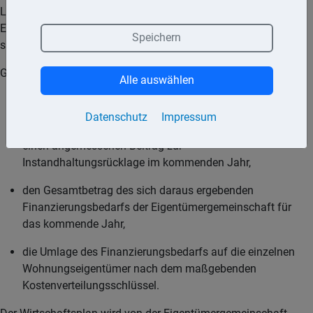
Lauf des Jahres entwickeln werden. Er ist der
Eigentümergemeinschaft vom Verwalter regelmäßig
Speichern
spätestens zum Beginn des Wirtschaftsjahres vorzulegen.
Grundsätzlich enthält der Wirtschaftsplan
Alle auswählen
die voraussichtlichen Einnahmen und Ausgaben der
Datenschutz
Impressum
Eigentümergemeinschaft für das kommende Jahr,
einen angemessenen Beitrag zur
Instandhaltungsrücklage im kommenden Jahr,
den Gesamtbetrag des sich daraus ergebenden
Finanzierungsbedarfs der Eigentümergemeinschaft für
das kommende Jahr,
die Umlage des Finanzierungsbedarfs auf die einzelnen
Wohnungseigentümer nach dem maßgebenden
Kostenverteilungsschlüssel.