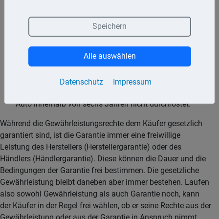
Funktionsfähigkeit der Kaufsache zum Zeitpunkt der
Übergabe der Ware. Beispiel: Der Hersteller bezeichnet
das von ihm produzierte Essbesteck als »garantiert
Speichern
spülmaschinenfest«.
Alle auswählen
Mit der Haltbarkeitsgarantie steht der Händler oder
Hersteller dafür ein, dass die Sache für eine bestimmte
Dauer eine bestimmte Beschaffenheit behält. Beispiel:
Datenschutz
Impressum
Der Hersteller eines Pkw gibt eine Garantie, dass das
Auto innerhalb von sechs Jahren nicht durchrostet.
Während die Gewährleistungsrechte dem Käufer gesetzlich
garantiert sind, ist die Garantie immer eine freiwillige
Leistung des Herstellers (Herstellergarantie) oder des
Händlers (Händlergarantie). Diese können die Dauer und die
Bedingungen der Garantie frei bestimmen. Die gesetzliche
Gewährleistung bleibt daneben aber immer bestehen. Laufen
also sowohl Gewährleistung als auch Garantie noch, kann
der Käufer in der Regel frei wählen, ob er seine Rechte aus der
Gewährleistung oder aus der Garantie in Anspruch nimmt.