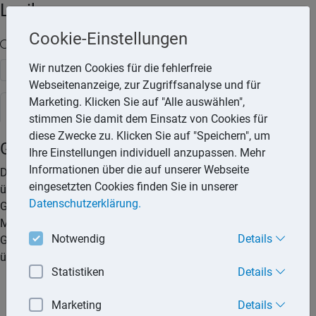
Lexika
Cookie-Einstellungen
Volltext-Suche in den Lexika
Wir nutzen Cookies für die fehlerfreie
Suchen
Webseitenanzeige, zur Zugriffsanalyse und für
Marketing. Klicken Sie auf "Alle auswählen",
Rechtslexikon
stimmen Sie damit dem Einsatz von Cookies für
diese Zwecke zu. Klicken Sie auf "Speichern", um
Garantie beim Kauf
Ihre Einstellungen individuell anzupassen. Mehr
Informationen über die auf unserer Webseite
Der Verkäufer muss dem Käufer eine mangelfreie Ware
eingesetzten Cookies finden Sie in unserer
übereignen. Andernfalls stehen dem Käufer die gesetzlichen
Datenschutzerklärung.
Gewährleistungsrechte zu. Neben diesen gesetzlichen
Mängelrechten können dem Käufer auch Rechte aus einer
Notwendig
Details
Garantie zustehen, die der Hersteller oder Verkäufer freiwillig
übernimmt.
Statistiken
Details
Mit der Beschaffenheitsgarantie garantiert der Verkäufer
oder der Hersteller einer Sache eine bestimmte
Marketing
Details