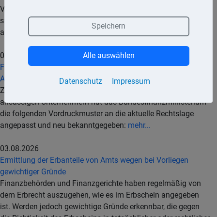
Vergleich« veröffentlicht, die einen Überblick über zentrale
steuerpolitische Indikatoren in EU- und einigen anderen
Speichern
ausgewählten Industriestaaten gibt.
mehr...
04.08.2026
Alle auswählen
Fragebogen zur umsatzsteuerlichen Erfassung von im
Ausland ansässigen Unternehmern
Datenschutz
Impressum
Zur umsatzsteuerlichen Erfassung von im Ausland
ansässigen Unternehmern hat das Bundesfinanzministerium
die folgenden Vordruckmuster an die aktuelle Rechtslage
angepasst und neu bekanntgegeben:
mehr...
03.08.2026
Ermittlung der Erbanteile von Amts wegen bei Vorliegen
gewichtiger Gründe
Finanzbehörden und Finanzgerichte haben regelmäßig von
dem Erbrecht auszugehen, wie es im Erbschein angegeben
ist. Werden jedoch gewichtige Gründe erkennbar, die gegen