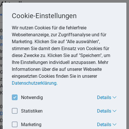
Aktuell
« 07/2026
Cookie-Einstellungen
Wir nutzen Cookies für die fehlerfreie
06.08.2026
Webseitenanzeige, zur Zugriffsanalyse und für
Gesetzentwurf: Internationaler Datenaustausch über Handel
Marketing. Klicken Sie auf "Alle auswählen",
mit Kryptowerten
stimmen Sie damit dem Einsatz von Cookies für
Informationen über den Handel mit Kryptowerten sollen
diese Zwecke zu. Klicken Sie auf "Speichern", um
international regelmäßig ausgetauscht werden. Dies sieht der
Ihre Einstellungen individuell anzupassen. Mehr
von der Bundesregierung eingebrachte Entwurf eines
Informationen über die auf unserer Webseite
Gesetzes zu der Mehrseitigen Vereinbarung vom 8. Juni 2023
eingesetzten Cookies finden Sie in unserer
zwischen den zuständigen Behörden über den automatischen
Datenschutzerklärung.
Austausch von Informationen nach dem Melderahmen für
Kryptowerte () vor.
mehr...
Notwendig
Details
05.08.2026
Statistiken
Details
Die wichtigsten Steuern im internationalen Vergleich 2025
Das Bundesfinanzministerium (BMF) hat eine Neuauflage der
Marketing
Details
Broschüre »Die wichtigsten Steuern im internationalen