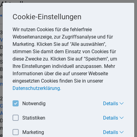
Aktuell
« 08/2025
|
» 10/2025
Cookie-Einstellungen
Wir nutzen Cookies für die fehlerfreie
30.09.2025
Webseitenanzeige, zur Zugriffsanalyse und für
Vermietung von Dachflächen für Photovoltaikanlagen
Marketing. Klicken Sie auf "Alle auswählen",
Der 5. Senat des Finanzgerichts Düsseldorf hatte darüber zu
stimmen Sie damit dem Einsatz von Cookies für
entscheiden, ob die sog. erweiterte Kürzung gem. § 9 Nr. 1
diese Zwecke zu. Klicken Sie auf "Speichern", um
Satz 2 GewStG bei einer Grundstücksüberlassung an ein
Ihre Einstellungen individuell anzupassen. Mehr
Betriebsunternehmen mit verschiedenen Geschäftsfeldern
Informationen über die auf unserer Webseite
aufgrund einer Betriebsaufspaltung ausgeschlossen war.
eingesetzten Cookies finden Sie in unserer
mehr...
Datenschutzerklärung.
29.09.2025
Notwendig
Details
Gebührenfestsetzung bei einheitlich erteilter verbindlicher
Auskunft gegenüber mehreren Antragstellern
Statistiken
Details
Der Bundesfinanzhof (BFH) hat entschieden, dass gegenüber
mehreren Antragstellern nur eine Gebühr für die Bearbeitung
Marketing
Details
einer verbindlichen Auskunft erhoben werden kann, wenn die