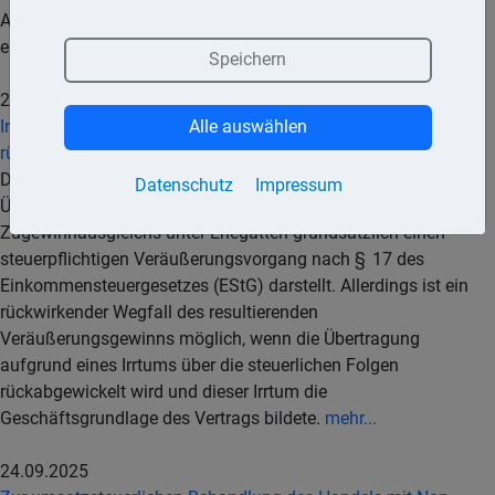
Auskunft den Antragstellern gegenüber tatsächlich einheitlich
erteilt wird.
mehr...
Speichern
25.09.2025
Irrtum über Steuerfolgen bei Ehevertrag: Steuer kann
Alle auswählen
rückwirkend entfallen
Der Bundesfinanzhof (BFH) hat entschieden, dass die
Datenschutz
Impressum
Übertragung von GmbH-Anteilen im Rahmen eines
Zugewinnausgleichs unter Ehegatten grundsätzlich einen
steuerpflichtigen Veräußerungsvorgang nach § 17 des
Einkommensteuergesetzes (EStG) darstellt. Allerdings ist ein
rückwirkender Wegfall des resultierenden
Veräußerungsgewinns möglich, wenn die Übertragung
aufgrund eines Irrtums über die steuerlichen Folgen
rückabgewickelt wird und dieser Irrtum die
Geschäftsgrundlage des Vertrags bildete.
mehr...
24.09.2025