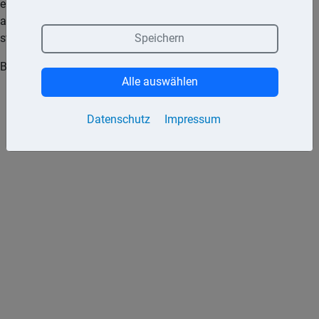
einerseits erst noch erstellt werden müsste und andererseits
auch Informationen zu solchen E-Mails ent­hält, die keinen
steuerlichen Bezug haben.
Speichern
BFH, Beschluss vom 30.4.2025, XI R 15/23
Alle auswählen
Datenschutz
Impressum