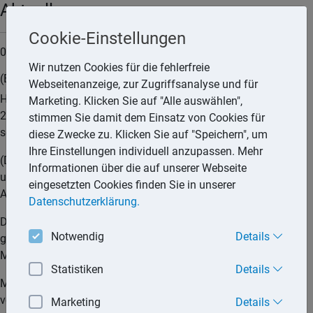
Aktuell
Cookie-Einstellungen
09.10.2025
Wir nutzen Cookies für die fehlerfreie
(E-)Mails als vorzulegende Handels- und Geschäftsbriefe
Webseitenanzeige, zur Zugriffsanalyse und für
Handels- und Geschäftsbriefe im Sinne von § 147 Abs. 1 Nr.
Marketing. Klicken Sie auf "Alle auswählen",
2 und Nr. 3 der Abgabenordnung (AO) können auch E-Mails
stimmen Sie damit dem Einsatz von Cookies für
sein.
diese Zwecke zu. Klicken Sie auf "Speichern", um
Ihre Einstellungen individuell anzupassen. Mehr
(Digitale) Unterlagen über Konzernverrechnungspreise
Informationen über die auf unserer Webseite
unterfallen dem Anwendungsbereich des § 147 Abs. 1 Nr. 5
eingesetzten Cookies finden Sie in unserer
AO.
Datenschutzerklärung.
Die Finanzverwaltung ist im Rahmen der Außenprüfung
Notwendig
Details
grundsätzlich berechtigt, vom Steuerpflichtigen sämtliche E-
Mails mit steuerlichem Bezug anzufordern.
Statistiken
Details
Mangels Rechtsgrundlage ist es der Finanzverwaltung aber
verwehrt, ein sogenanntes Gesamtjournal zu verlangen, das
Marketing
Details