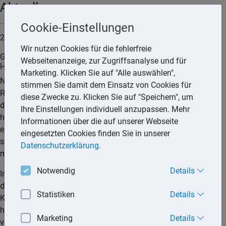
Aktuell
Cookie-Einstellungen
27.05.2026
Wir nutzen Cookies für die fehlerfreie
Grundsteuerreform: Niedersachsen plant Änderungen für
Webseitenanzeige, zur Zugriffsanalyse und für
Härtefälle
Marketing. Klicken Sie auf "Alle auswählen",
Niedersachsens Landesregierung möchte mit einer
stimmen Sie damit dem Einsatz von Cookies für
Rechtsänderung den Kommunen die Möglichkeit einräumen,
diese Zwecke zu. Klicken Sie auf "Speichern", um
die Grundsteuer in besonders gelagerten Härtefällen mit
Ihre Einstellungen individuell anzupassen. Mehr
hohen individuellen Belastungen ganz oder teilweise zu
Informationen über die auf unserer Webseite
erlassen. Es gehe um eine bürokratiearme Lösung für
eingesetzten Cookies finden Sie in unserer
spezielle Einzelfälle, teilt das Landesamt für Steuern (LfSt)
Datenschutzerklärung.
mit.
Notwendig
Details
Im Rahmen der Grundsteuerreform habe sich gezeigt, dass
das neue Flächen-Lage-Modell in einigen wenigen
Statistiken
Details
Konstellationen zu unerwartet hohen Belastungen geführt
hat, die nicht gerechtfertigt erschienen. Mit der nun
Marketing
Details
vorgeschlagenen Rechtsänderung wolle die Regierung ein