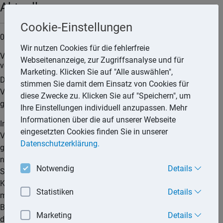
Aktuell
Cookie-Einstellungen
03.06.2026
Wir nutzen Cookies für die fehlerfreie
Vollverzinsung nach § 233a der Abgabenordnung (AO)
Webseitenanzeige, zur Zugriffsanalyse und für
verstößt nicht gegen das Unionsrecht
Marketing. Klicken Sie auf "Alle auswählen",
Der Bundesfinanzhof (BFH) hat entschieden, dass die
stimmen Sie damit dem Einsatz von Cookies für
Vollverzinsung der Umsatzsteuer gemäß § 233a AO nicht
diese Zwecke zu. Klicken Sie auf "Speichern", um
gegen das Unionsrecht verstößt.
Ihre Einstellungen individuell anzupassen. Mehr
Informationen über die auf unserer Webseite
Im Streitfall hatte das Finanzamt bei der Klägerin einen
eingesetzten Cookies finden Sie in unserer
Vorsteuerabzug korrigiert, den die Klägerin zuvor zu Unrecht
Datenschutzerklärung.
geltend gemacht hatte, was zu Steuernachforderungen und
nach § 233a AO zu einer Verzinsung dieser
Notwendig
Details
Steuernachforderungen zulasten der Klägerin führte. Die
Klägerin wandte sich gegen die Nachforderungszinsen und
Statistiken
Details
machte im Wesentlichen geltend, die Vollverzinsung im
Bereich der Umsatzsteuer verstoße gegen das Unionsrecht,
Marketing
Details
da es sich um eine Sanktion handele, die mit dem