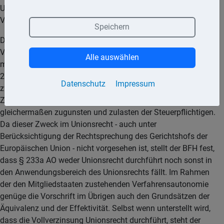
Unionsrecht, insbesondere mit dem
Verhältnismäßigkeitsgrundsatz, unvereinbar sei.
Speichern
Dieser Argumentation ist der BFH entgegengetreten. Die
Vollverzinsung schaffe - wie das Bundesverfassungsgericht
Alle auswählen
mit Beschluss vom 08.07.2021 - 1 BvR 2237/14 (1 BvR
2422/17) bereits entschieden habe - einen Ausgleich
Datenschutz
Impressum
zwischen den Steuerschuldnern, die zu unterschiedlichen
Zeitpunkten zur Steuer herangezogen werden, und wirke
gleichermaßen zugunsten und zulasten der Steuerpflichtigen.
Da dieser Zweck im Unionsrecht - auch unter
Berücksichtigung der Rechtsprechung des Gerichtshofs der
Europäischen Union - nicht vorgesehen ist, stellt der BFH fest,
dass § 233a AO weder Unionsrecht durchführt noch sonst in
den Anwendungsbereich des Unionsrechts fällt. Im Rahmen
der den Mitgliedstaaten zustehenden Verfahrensautonomie
genüge die Vorschrift im Übrigen auch den Grundsätzen der
Äquivalenz und der Effektivität. Selbst wenn unterstellt wird,
dass die Vollverzinsung Unionsrecht durchführt, steht der