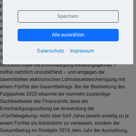
Finanzamts kündigte der Kläger an, er wolle die
Entschädigungszahlung über mehrere Jahre verteilt
Speichern
versteuert wissen. Mit seiner Einkommensteuererklärung
erklärte der Kläger die erhaltene Entschädigungszahlung
Alle auswählen
anteilig mit einem Fünftel des Gesamtbetrags. Ergänzend
beantragte er die Anwendung der »Fünftelregelung« als
steuerliche Ermäßigung, wie dies bereits mit der zuständigen
Datenschutz
Impressum
Sachbearbeiterin besprochen worden sei. Das Finanzamt
berücksichtigte die Entschädigung erklärungsgemäß –
mithin rechtlich unzutreffend – und entgegen der
übermittelten elektronischen Lohnsteuerbescheinigung mit
einem Fünftel des Gesamtbetrags. Bei der Bearbeitung des
Folgejahres 2020 erkannte der nunmehr zuständige
Sachbearbeiter des Finanzamts, dass die
Entschädigungszahlung bei Anwendung der
»Fünftelregelung« nicht über fünf Jahre jeweils anteilig zu je
einem Fünftel als Arbeitslohn zu versteuern, sondern der
Gesamtbetrag im Streitjahr 2019, dem Jahr der Auszahlung,