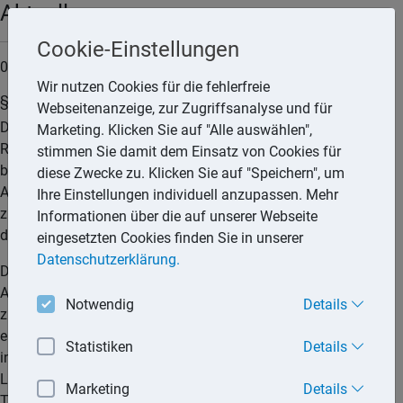
Aktuell
Cookie-Einstellungen
07.05.2026
Wir nutzen Cookies für die fehlerfreie
§ 175b AO erfasst auch Rechtsanwendungsfehler
Webseitenanzeige, zur Zugriffsanalyse und für
Das Finanzamt darf übermittelte Daten auch dann im
Marketing. Klicken Sie auf "Alle auswählen",
Rahmen einer Bescheidänderung nach § 175b AO
stimmen Sie damit dem Einsatz von Cookies für
berücksichtigen, wenn die unzutreffende Berücksichtigung im
diese Zwecke zu. Klicken Sie auf "Speichern", um
Ausgangsbescheid auf einem Rechtsanwendungsfehler des
Ihre Einstellungen individuell anzupassen. Mehr
zuständigen Sachbearbeiters beruht. Dies hat der 4. Senat
Informationen über die auf unserer Webseite
des Finanzgerichts Münster entschieden.
eingesetzten Cookies finden Sie in unserer
Datenschutzerklärung.
Der Kläger war im Streitjahr 2019 als Angestellter tätig.
Aufgrund der Auflösung eines Arbeitsverhältnisses erhielt er
Notwendig
Details
zudem im Januar 2019 eine Entschädigungszahlung von
einem vormaligen Arbeitgeber. Dieser übermittelte noch
Statistiken
Details
innerhalb des Streitjahres die entsprechende elektronische
Lohnsteuerbescheinigung an das Finanzamt. In einem
Marketing
Details
Telefonat mit der zuständigen Sachbearbeiterin des