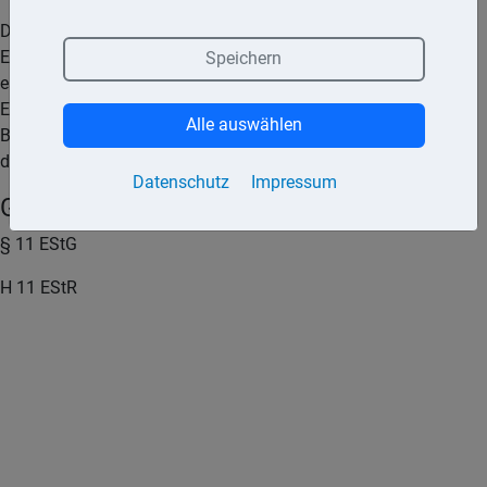
Das Zuflussprinzip kommt bei der Gewinnermittlung nach der
Einnahmen-/Überschussrechnung zur Anwendung. Zudem ist
Speichern
es bei der Ermittlung von Überschusseinkünften (z.B.
Einnahmen aus Kapitalvermögen) zu beachten. Keine
Alle auswählen
Bedeutung hat es hingegen bei der Gewinnermittlung nach
dem Betriebsvermögensvergleich.
Datenschutz
Impressum
Gesetze und Urteile (Quellen)
§ 11 EStG
H 11 EStR