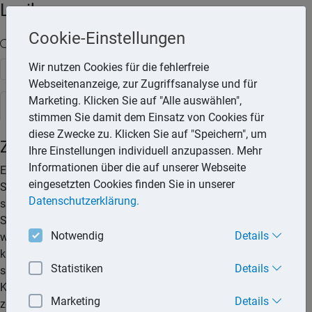
Lexika
Cookie-Einstellungen
Volltext-Suche in den Lexika
Wir nutzen Cookies für die fehlerfreie
Suchen
Webseitenanzeige, zur Zugriffsanalyse und für
Marketing. Klicken Sie auf "Alle auswählen",
Steuerlexikon
stimmen Sie damit dem Einsatz von Cookies für
diese Zwecke zu. Klicken Sie auf "Speichern", um
Zuflussprinzip
Ihre Einstellungen individuell anzupassen. Mehr
Informationen über die auf unserer Webseite
Einnahmen sind in dem Zeitpunkt zugeflossen, in dem der
eingesetzten Cookies finden Sie in unserer
Steuerpflichtige über sie verfügen kann. Dem entsprechend
Datenschutzerklärung.
sind sie in dem Kalenderjahr anzusetzen, in dem sie beim
Steuerpflichtigen zugeflossen sind. Regelmäßig
Notwendig
Details
wiederkehrende Einnahmen, die kurze Zeit vor Beginn oder
kurze Zeit nach Beendigung des Kalenderjahrs zugeflossen
Statistiken
Details
sind, zu dem sie wirtschaftlich gehören, gelten als in diesem
Kalenderjahr bezogen. Als kurze Zeit werden in der Regel
Marketing
Details
zehn Tage angesehen.