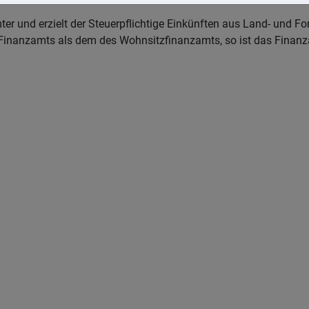
nd erzielt der Steuerpflichtige Einkünften aus Land- und Forst
Finanzamts als dem des Wohnsitzfinanzamts, so ist das Finanza