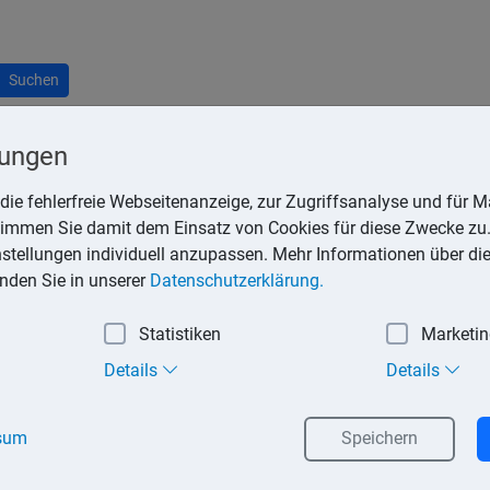
Suchen
lungen
die fehlerfreie Webseitenanzeige, zur Zugriffsanalyse und für Ma
stimmen Sie damit dem Einsatz von Cookies für diese Zwecke zu.
ng und Erhaltung von Einnahmen. Sie können beim Erwerb von E
instellungen individuell anzupassen. Mehr Informationen über di
ntstehen. Im Rahmen der jährlichen Einkommensteuererklärung
inden Sie in unserer
Datenschutzerklärung.
die Einnahmen der jeweiligen Einkunftsart.
Statistiken
Marketi
us sonstigen Einkünften (zum Beispiel Renten) können alternati
Details
Details
er-Pauschbetrag genannt) bei den Einkünften aus nichtselbstst
g von 102,00 € zu Verfügung. Die Pauschbeträge sollten genut
sum
Speichern
.